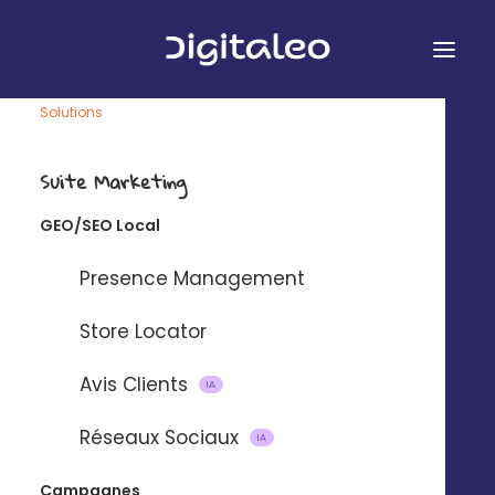
Solutions
Connectez Digitaleo à
vos applications
Suite Marketing
favorites
GEO/SEO Local
Presence Management
Des intégrations simples pour
synchroniser vos contacts et
Store Locator
automatiser votre marketing.
Avis Clients
IA
Réseaux Sociaux
IA
Campagnes