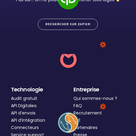
QuickBooks Online
RECHERCHER SUR ZAPIER
Front
Technologie
Entreprise
Audit gratuit
Qui sommes-nous ?
API Digitaleo
FAQ
API d’envois
Recrutement
API d’intégration
RSE
Connecteurs
Partenaires
Service support
Presse