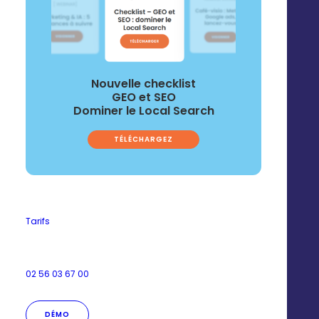
Nouvelle checklist
GEO et SEO
Google Forms
Dominer le Local Search
TÉLÉCHARGEZ
Tarifs
SugarCRM
02 56 03 67 00
DÉMO