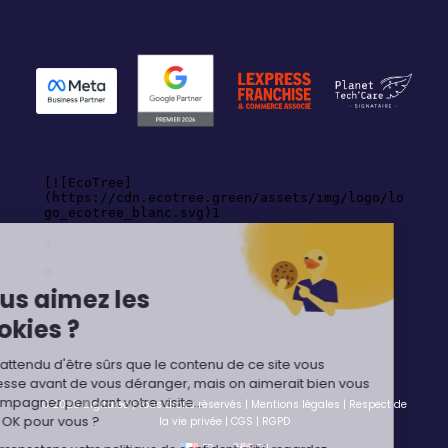
Hey,
Vous aimez les
cookies ?
On a attendu d'être sûrs que le contenu de ce site vous
intéresse avant de vous déranger, mais on aimerait bien vous
accompagner pendant votre visite...
© 2025 Digitaleo | Tous droits réservés |
Mentions légales
|
Respect de
C'est OK pour vous ?
la vie privée
|
CGS
|
RGPD