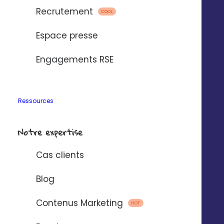
ActiveCampaign
Recrutement
COOL
Espace presse
Engagements RSE
Ressources
Magento
Notre expertise
Cas clients
Blog
Contenus Marketing
HOT
Excel