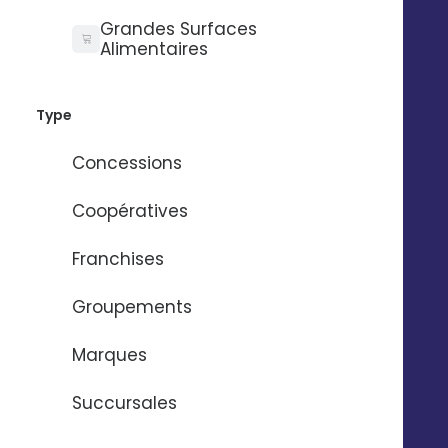
Besoin d'aide ?
Grandes Surfaces
Alimentaires
Type
Nom
*
Concessions
Prénom
*
Coopératives
Franchises
Email
*
Groupements
Marques
Numéro de téléphone
*
Succursales
Nom de l'entreprise
*