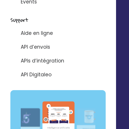
Events
depuis votre
Abonnez-vous à la
smartphone
newsBetter
Support
Formulaire de contact
Prendre rdv
Aide en ligne
Tarifs
API d’envois
Digitaleo
20 avenue Jules Maniez
Suivez-nous
APIs d’intégration
35000 Rennes
02 56 03 67 00
API Digitaleo