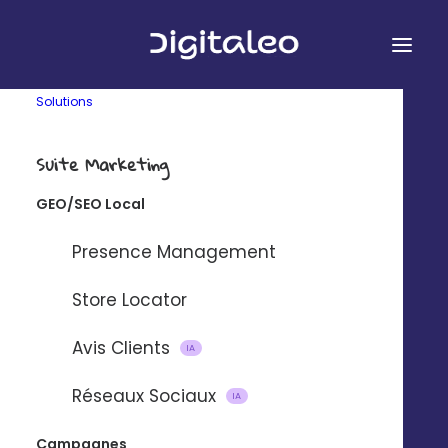
Solutions
Suite Marketing
GEO/SEO Local
&
Presence Management
Store Locator
Avis Clients
Connectez Digitaleo et Ninja Forms
IA
à l’aide de notre plateforme
Réseaux Sociaux
IA
d’intégration partenaire Zapier.
Campagnes