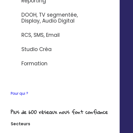
Reporting
Si vous souhaitez en savoir plus sur nos connecteurs,
DOOH, TV segmentée,
contactez-nous
.
Display, Audio Digital
RCS, SMS, Email
Ce que vous pourrez
Studio Créa
faire avec
Formation
Synchronisez vos
Pour qui ?
contacts de façon
unilatérale
Plus de 600 réseaux nous font confiance
Exemple : créer un contact dans
Secteurs
Digitaleo lorsque ce dernier complète