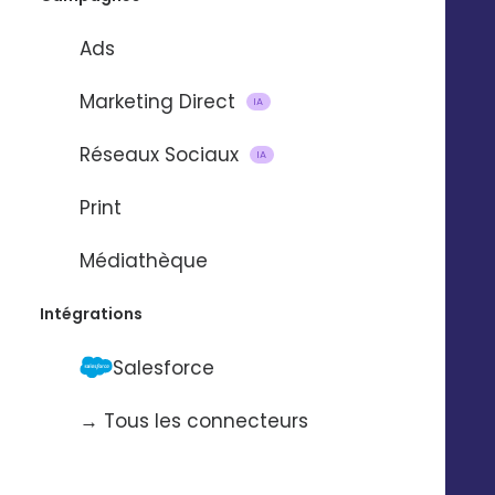
Ads
Marketing Direct
IA
Réseaux Sociaux
IA
Import et mise à jour de
Print
contacts
Médiathèque
via
Intégrations
Salesforce
Pour automatiser l’import et la mise à
jour de contacts d’une application à
→ Tous les connecteurs
l’autre.