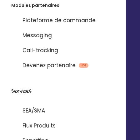
Modules partenaires
Plateforme de commande
Emails, SMS et
Messaging
messages vocaux
Call-tracking
via
Devenez partenaire
HOT
Pour automatiser l’envoi de messages
entre Digitaleo et votre application.
Services
SEA/SMA
Flux Produits
AUTOMATISER AVEC ZAPIER