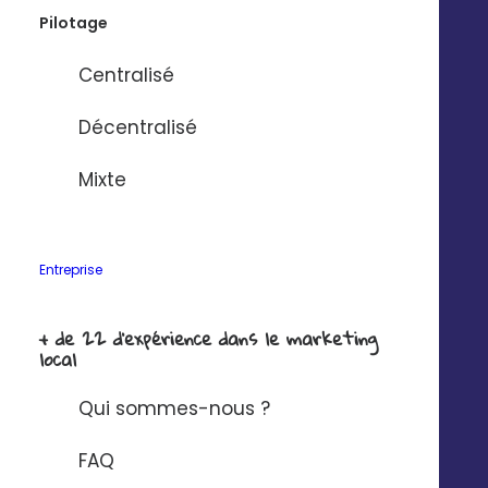
Pilotage
Centralisé
Solution à connecter à Digitaleo ?
*
Décentralisé
J'ai lu et j'accepte la
politique de
Mixte
confidentialité Digitaleo
en matière de
protection des données à caractère
personnel.
Entreprise
+ de 22 d'expérience dans le marketing
local
Qui sommes-nous ?
FAQ