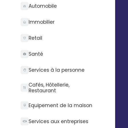
un formulaire Ninja Forms.
Automobile
Immobilier
Automatisez vos SMS,
Retail
emails et messages
vocaux
Santé
Exemple : envoyer un Email à un lead
avec Digitaleo lorsque ce dernier
Services à la personne
complète un formulaire Ninja Forms.
Cafés, Hôtellerie,
Restaurant
Equipement de la maison
Services aux entreprises