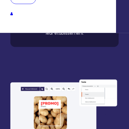
libre-service
Créez votre campagne une fois, vos
affiliés l’activent eux-mêmes autour de
leur établissement