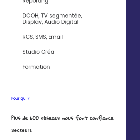
Reporting
DOOH, TV segmentée,
Display, Audio Digital
*Chiffres moyens constatés chez nos clients
RCS, SMS, Email
Studio Créa
Aidez vos établissements à
Formation
rayonner
dans leur zone de
chalandise
Pour qui ?
Mettez à disposition de votre réseau un ensemble de
Plus de 600 réseaux nous font confiance
publicités
pré-personnalisées activables dans leurs zones de
Secteurs
chalandise en seulement 4 clics !