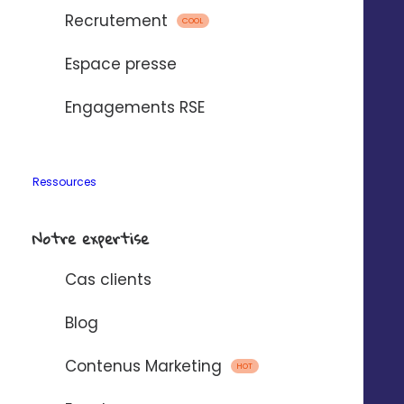
Recrutement
COOL
Espace presse
Engagements RSE
Ressources
Notre expertise
Meta Ads
Cas clients
Captez l’attention avec des formats visuels
immersifs qui vous installent dans l'esprit des
Blog
prospects et développent votre notoriété locale.
Contenus Marketing
HOT