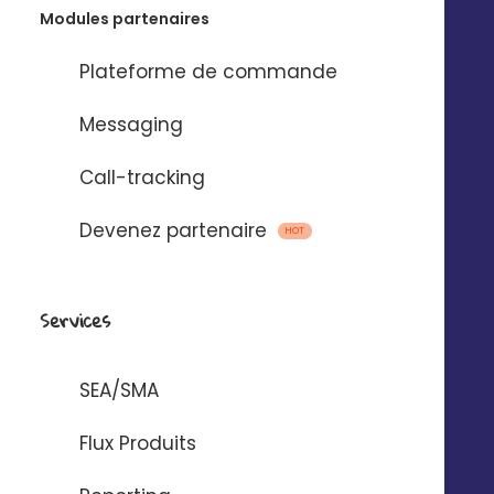
Modules partenaires
Plateforme de commande
Messaging
Call-tracking
+46
%
Devenez partenaire
HOT
Augmentation du nombre de visites en magasin*
Services
+21
%
Augmentation du nombre de leads générés*
SEA/SMA
x10
Flux Produits
Augmentation du retour sur investissement*