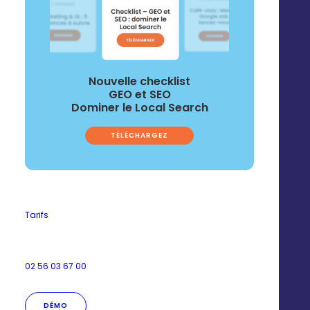
Nouvelle checklist
Opération
GEO et SEO
centralisée
Dominer le Local Search
TÉLÉCHARGEZ
Lancez des publicités pour tout votre
réseau en une seule action, sans impliquer
vos affiliés
Tarifs
02 56 03 67 00
Opération
DÉMO