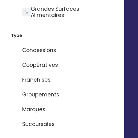
grande échelle avec
Grandes Surfaces
Digitaleo
Alimentaires
Type
Concessions
Scalabilité
Coopératives
Déployez des centaines de campagnes
Franchises
personnalisées et optimisées en quelques clics.
Groupements
Marques
Maîtrise
Succursales