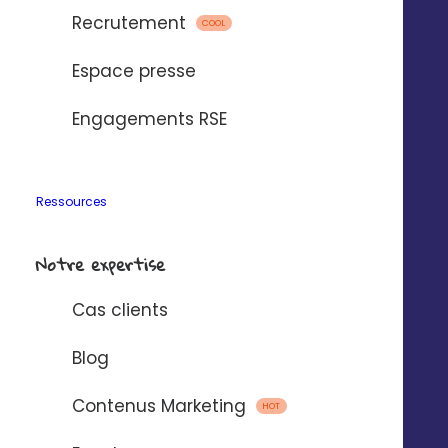
Au
client
: liée aux informations présentes
Recrutement
COOL
dans votre base de données.
Á l’
établissement
: logo, adresse postale,
Espace presse
téléphone…
Engagements RSE
Ressources
3 modes de gestion
Notre expertise
Cas clients
Blog
Opération
centralisée
Contenus Marketing
HOT