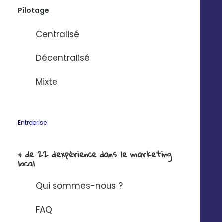
Pilotage
Centralisé
Décentralisé
Personnalisez
simplement
Mixte
chaque
communication
Entreprise
+ de 22 d'expérience dans le marketing
La
personnalisation
des campagnes
local
marketing permet d’obtenir un
ROI 5 à 8
fois plus élevé
(source Mc Kinsey).
Qui sommes-nous ?
Nous proposons 2 types de
FAQ
personnalisation :