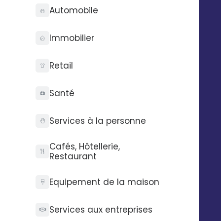
Automobile
Immobilier
Image de marque maîtrisée
Retail
Partagez des kits de communication chartés
Santé
Services à la personne
Gain de temps
Cafés, Hôtellerie,
Restaurant
Une seule plateforme pour envoyer des SMS, emails,
messages sur répondeur
Equipement de la maison
Services aux entreprises