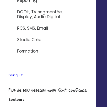
Concevez et partagez des
Reporting
campagnes marketing
DOOH, TV segmentée,
Display, Audio Digital
Créez des modèles de campagnes multicanales
(SMS, email, landing page, message vocal)
RCS, SMS, Email
avec des éléments de personnalisation locale et
partagez-les à tout votre réseau en quelques clics.
Studio Créa
Formation
Pour qui ?
Plus de 600 réseaux nous font confiance
Secteurs