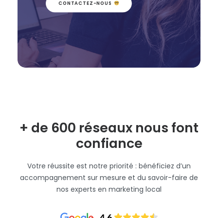
Est-il possible de connecter
CONTACTEZ-NOUS 
Digitaleo à mon CRM actuel ?
Comment mesurer
l'efficacité de mes
campagnes locales ?
+ de 600 réseaux nous font
confiance
Votre réussite est notre priorité : bénéficiez d’un
accompagnement sur mesure et du savoir-faire de
nos experts en marketing local