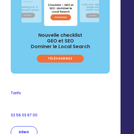
Opération
libre service
Nouvelle checklist
GEO et SEO
Dominer le Local Search
Vous préparez un
kit de communication
TÉLÉCHARGEZ
accessible et
personnalisable à tout
moment par vos établissements
.
Tarifs
02 56 03 67 00
Automatisez les actions
DÉMO