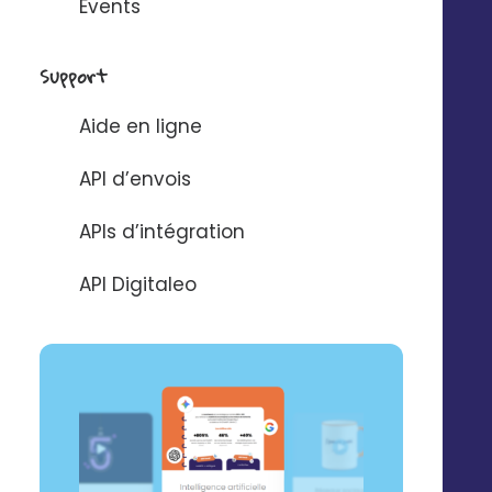
Events
Vous préparez et programmez une
campagne pour le compte de vos
Support
établissements
.
Aide en ligne
API d’envois
APIs d’intégration
Opération
sur inscription
API Digitaleo
Vous préparez et programmez un
kit de
communication
et
vos établissements
s’inscrivent
pour participer.