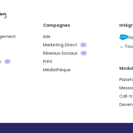
ing
Campagnes
Intég
agement
Ads
Sa
Marketing Direct
IA
→ Tou
Réseaux Sociaux
IA
x
Print
IA
Modul
Médiathèque
Plate
Messa
Call-t
Devene