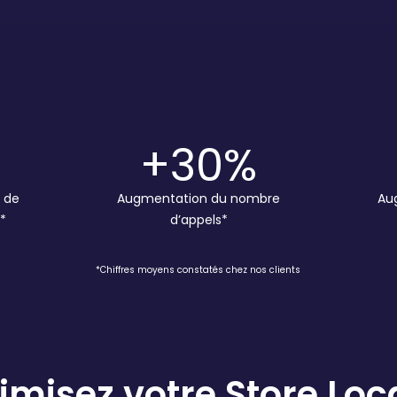
+30
%
 de
Augmentation du nombre
Au
t*
d’appels*
*Chiffres moyens constatés chez nos clients
imisez votre Store Loc