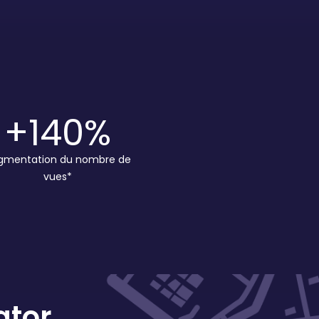
+140
%
gmentation du nombre de
vues*
ator