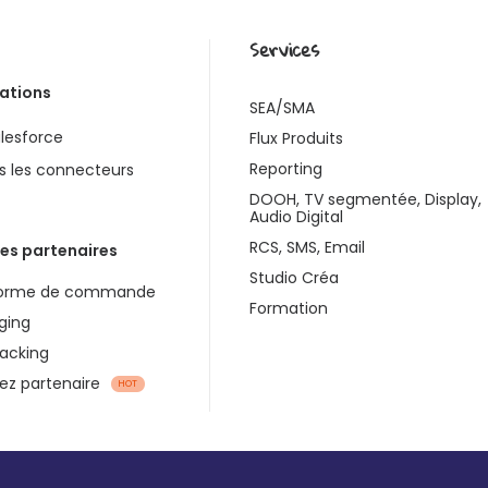
Services
rations
SEA/SMA
lesforce
Flux Produits
Reporting
s les connecteurs
DOOH, TV segmentée, Display,
Audio Digital
RCS, SMS, Email
es partenaires
Studio Créa
forme de commande
Formation
ging
racking
z partenaire
HOT