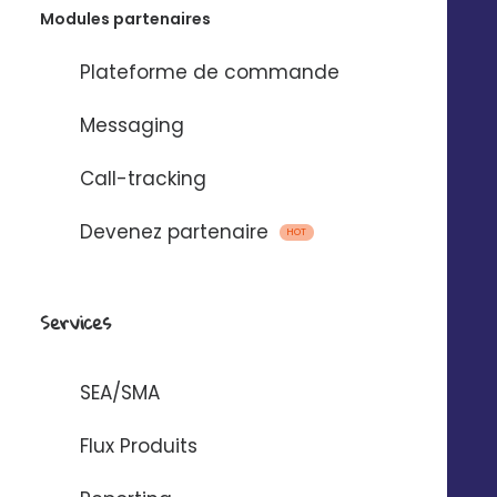
Modules partenaires
Plateforme de commande
Messaging
Call-tracking
Gestion centralisée
Devenez partenaire
HOT
Toutes vos ressources de marque sont hébergées au
même endroit
Services
SEA/SMA
Image de marque
Flux Produits
Les membres de votre réseau retrouvent