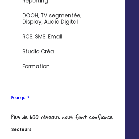
Reporting
simplement les derniers contenus à jour
DOOH, TV segmentée,
Display, Audio Digital
RCS, SMS, Email
Analyse
Studio Créa
Suivez le téléchargement de vos ressources par
fichier et par utilisateur
Formation
Pour qui ?
Gérez toutes vos
ressources
Plus de 600 réseaux nous font confiance
au même endroit
Secteurs