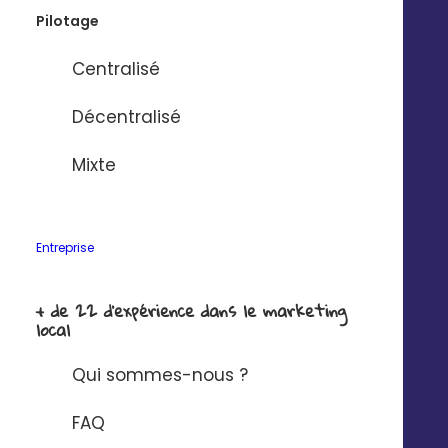
formes etc.
Pilotage
Redimensionnement automatique selon les formats
adaptés à vos communications
Centralisé
Accessible depuis la médiathèque et/ou la création
d’une campagne
Décentralisé
Vous êtes gestionnaire ? Verrouillez la
Mixte
modification de certains blocs.
Entreprise
+ de 22 d'expérience dans le marketing
local
Qui sommes-nous ?
FAQ