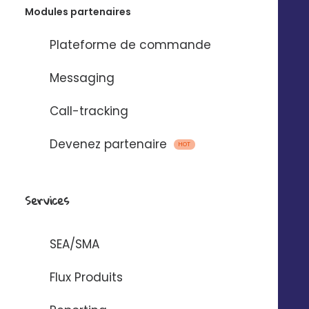
Modules partenaires
Plateforme de commande
Messaging
Call-tracking
Devenez partenaire
HOT
+
5
%
Services
de Chiffre d'affaires*
SEA/SMA
7
h
Flux Produits
de temps gagné par semaine en magasin*