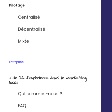
Pilotage
Centralisé
Décentralisé
Mixte
Entreprise
+ de 22 d'expérience dans le marketing
local
Qui sommes-nous ?
Livrez une expérience
client 5 étoiles
FAQ