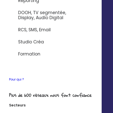
Reporting
+
0.4
pt
DOOH, TV segmentée,
sur la note Google*
Display, Audio Digital
*Source Instaply
RCS, SMS, Email
Studio Créa
Formation
Ouvrez un nouveau canal
de vente
pour vos établissements
Pour qui ?
Plus de 600 réseaux nous font confiance
80% des consommateurs préfèrent le message
texte
Secteurs
pour échanger avec une entreprise.