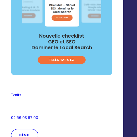
Nouvelle checklist
GEO et SEO
Dominer le Local Search
TÉLÉCHARGEZ
Optimisez vos échanges
Tarifs
clients
02 56 03 67 00
Pilotez l’activité de vos magasins et détectez les
sujets les plus souvents abordés par vos clients pour
DÉMO