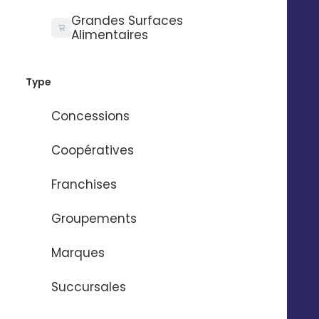
*Chiffres moyens constatés chez nos clients après 1 an
Grandes Surfaces
Alimentaires
Type
DEMANDER UNE DÉMO 
Concessions
Coopératives
Franchises
La solution de
marketing local
Groupements
la plus complète du
Marques
marché
Succursales