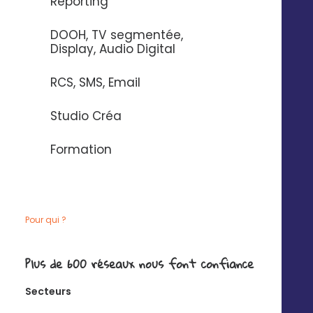
Reporting
DOOH, TV segmentée,
Display, Audio Digital
RCS, SMS, Email
Studio Créa
La solution de marketing
local qui fait rayonner vos
Formation
magasins
Pour qui ?
Plus de 600 réseaux nous font confiance
Secteurs