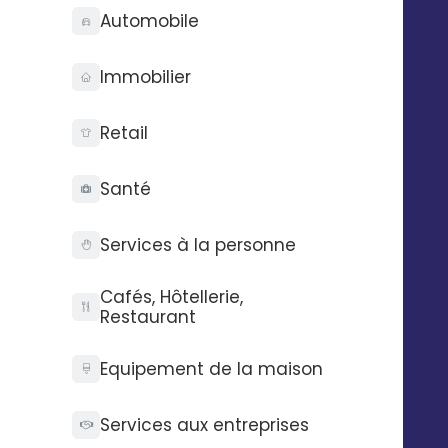
Automobile
+0.5
pt
Immobilier
sur la note moyenne*
Retail
+28
%
Santé
d'avis collectés*
Services à la personne
+39
%
Cafés, Hôtellerie,
d'impressions Google*
Restaurant
+5
%
Equipement de la maison
de vues sur les réseaux sociaux*
Services aux entreprises