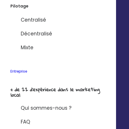
Pilotage
Centralisé
Décentralisé
Mixte
Entreprise
+ de 22 d'expérience dans le marketing
VISIBILITÉ
local
Rendez vos magasins plus
Qui sommes-nous ?
visibles que leurs concurrents
FAQ