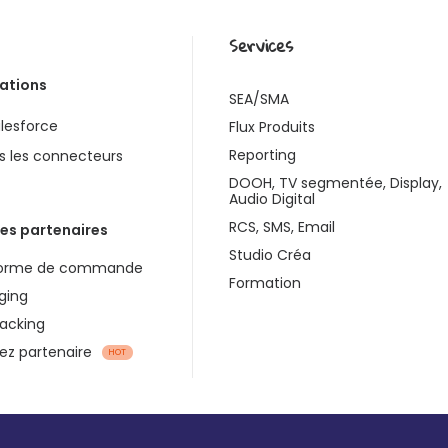
Services
rations
SEA/SMA
lesforce
Flux Produits
Reporting
s les connecteurs
DOOH, TV segmentée, Display,
Audio Digital
RCS, SMS, Email
es partenaires
Studio Créa
forme de commande
Formation
ging
racking
z partenaire
HOT