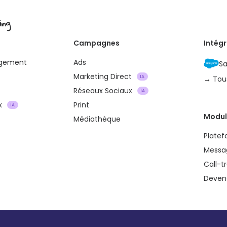
ing
Campagnes
Intég
agement
Ads
Sa
Marketing Direct
IA
→ Tou
Réseaux Sociaux
IA
x
Print
IA
Modul
Médiathèque
Plate
Messa
Call-t
Devene