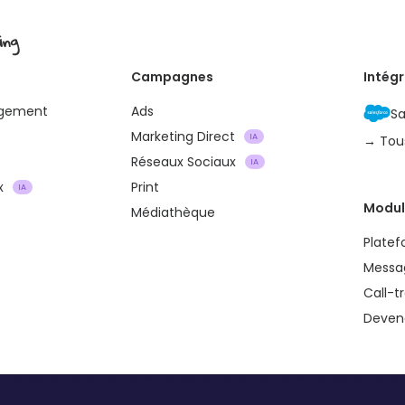
ing
Campagnes
Intég
agement
Ads
Sa
Marketing Direct
IA
→ Tou
Réseaux Sociaux
IA
x
Print
IA
Modul
Médiathèque
Plate
Messa
Call-t
Devene