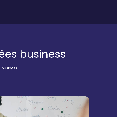
tées business
s business
.