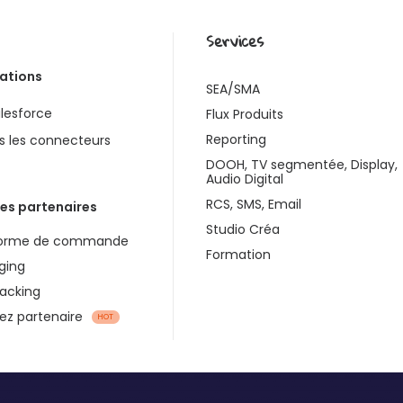
Services
rations
SEA/SMA
lesforce
Flux Produits
Reporting
s les connecteurs
DOOH, TV segmentée, Display,
Audio Digital
RCS, SMS, Email
es partenaires
Studio Créa
forme de commande
Formation
ging
racking
z partenaire
HOT