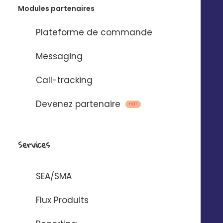
Modules partenaires
Plateforme de commande
+
100
%
Messaging
Augmentation du nombre de posts
Call-tracking
x
3
Devenez partenaire
HOT
Augmentation du nombre d'interactions
Services
x
2
Augmentation du nombre d'impressions
SEA/SMA
Flux Produits
*Chiffres moyens constatés chez nos clients