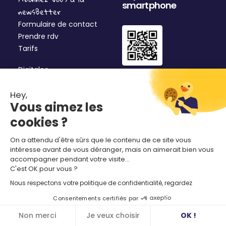
smartphone
newsBetter
Formulaire de contact
Prendre rdv
Tarifs
Digitaleo
20 avenue Jules Maniez
Suivez-nous
Hey,
35000 Rennes
Vous aimez les
02 56 03 67 00
cookies ?
On a attendu d'être sûrs que le contenu de ce site vous
intéresse avant de vous déranger, mais on aimerait bien vous
accompagner pendant votre visite...
C'est OK pour vous ?
Nous respectons votre politique de confidentialité, regardez
Consentements certifiés par
Non merci
Je veux choisir
OK !