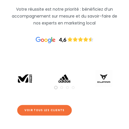
Comment puis-je mesurer
Votre réussite est notre priorité : bénéficiez d’un
l'efficacité des réseaux
accompagnement sur mesure et du savoir-faire de
sociaux de mes points de
vente ?
nos experts en marketing local
VOIR TOUS LES CLIENTS