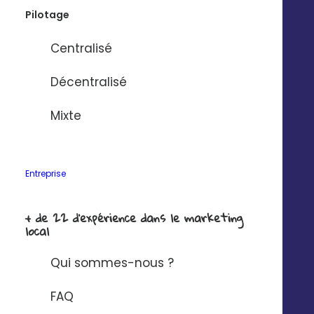
Publiez instantanément des contenus impactants
Pilotage
sur Instagram et Facebook depuis l’
appli Digitaleo
.
Centralisé
Décentralisé
Mixte
Les formats disponibles
Entreprise
+ de 22 d'expérience dans le marketing
local
Qui sommes-nous ?
FAQ