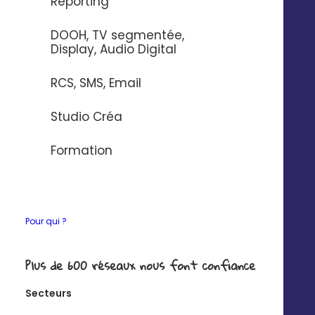
Reporting
à vos établissements
DOOH, TV segmentée,
67 % des Français lisent au moins un imprimé
Display, Audio Digital
publicitaire par semaine (Source : Veoprint)
RCS, SMS, Email
Studio Créa
Formation
Pour qui ?
Plus de 600 réseaux nous font confiance
Secteurs