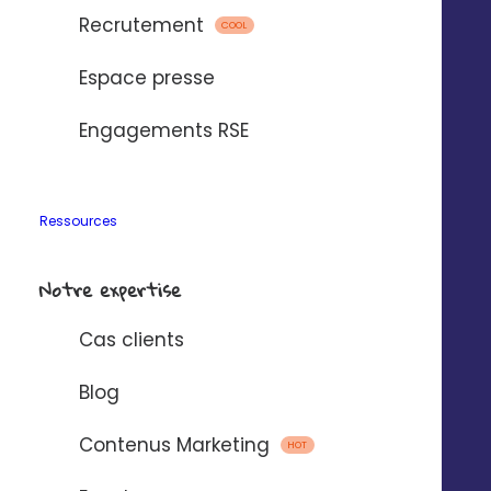
Recrutement
COOL
Espace presse
Engagements RSE
Ressources
Notre expertise
Simplifiez la
personnalisation
Cas clients
Blog
Vous définissez des zones qui seront personnalisées
automatiquement ou manuellement en local avec :
Contenus Marketing
HOT
les coordonnées, horaires des établissements