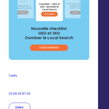
Communiquez en
omnicanal
Nouvelle checklist
GEO et SEO
Couplez Print et Digital en intégrant des modèles de
Dominer le Local Search
communication dans des opérations prêtes à
l’emploi pour votre réseau.
TÉLÉCHARGEZ
Tarifs
02 56 03 67 00
DÉMO