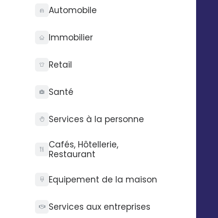
Automobile
Mettez en valeur votre marque en
distribuant tracts, plaquettes etc.
Immobilier
Retail
Santé
Services à la personne
Cafés, Hôtellerie,
Restaurant
Equipement de la maison
Boostez la visibilité des établissements
de votre réseau avec des supports
Services aux entreprises
d’affichage grand format : affiches,