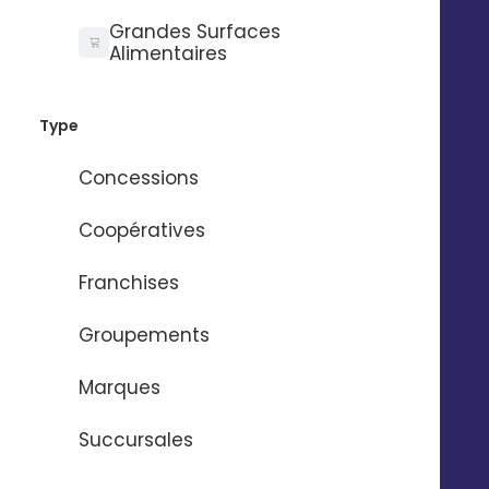
posters...
Grandes Surfaces
Alimentaires
Type
Concessions
Coopératives
Franchises
Groupements
Retrouvez tous les essentiels de bureau
Marques
personnalisés pour répondre à tous vos
besoins : cartes de visites, papier à en-
Succursales
tête...