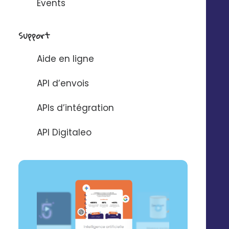
Events
des offres, produits ou services spécifiques
Vous gagnez du temps dans le repiquage de vos
Support
supports
Aide en ligne
API d’envois
APIs d’intégration
API Digitaleo