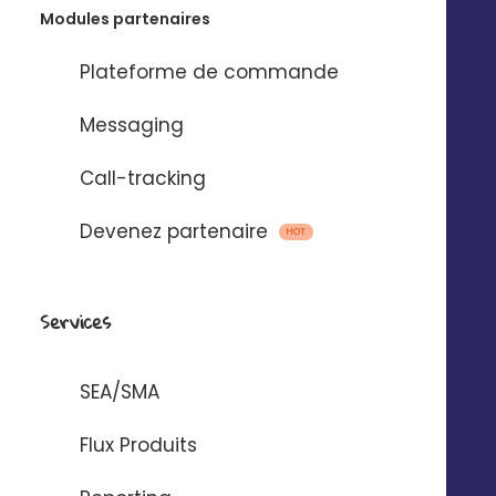
Modules partenaires
Plateforme de commande
+30
%
Messaging
De commandes passées la 1ère année*
Call-tracking
+50
%
Devenez partenaire
HOT
De supports personnalisés et téléchargés*
*Chiffres moyens constatés chez nos clients
Services
SEA/SMA
Proposez une infinité de
Flux Produits
supports