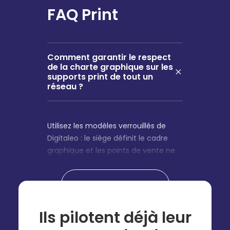
FAQ Print
Comment garantir le respect
de la charte graphique sur les
supports print de tout un
réseau ?
Utilisez les modèles verrouillés de
Digitaleo : le siège définit le cadre
graphique et les points de vente ne
modifient que les zones autorisées,
assurant une cohérence de marque
Plus de questions
à 100%
Ils pilotent déjà leur
Comment simplifier la