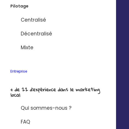
Pilotage
Nom de l'entreprise
*
Centralisé
Solution à connecter à Digitaleo ?
*
Décentralisé
Mixte
J'ai lu et j'accepte la
politique de
confidentialité Digitaleo
en matière de
protection des données à caractère
Entreprise
personnel.
+ de 22 d'expérience dans le marketing
local
Qui sommes-nous ?
FAQ