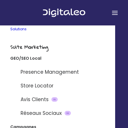
Solutions
Suite Marketing
GEO/SEO Local
&
Presence Management
Store Locator
Avis Clients
Connectez Digitaleo et Marketo à
IA
l’aide de notre plateforme
Réseaux Sociaux
IA
d’intégration partenaire Zapier.
Campagnes