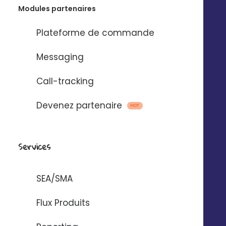
Modules partenaires
Plateforme de commande
Emails, SMS et
Messaging
messages vocaux
Call-tracking
via
Devenez partenaire
HOT
Pour automatiser l’envoi de messages
entre Digitaleo et votre application.
Services
SEA/SMA
Flux Produits
AUTOMATISER AVEC ZAPIER