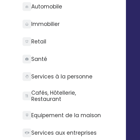
Automobile
Marketo lorsque ce dernier est créé
dans Digitaleo.
Immobilier
Retail
Automatisez vos SMS,
emails et messages
Santé
vocaux
Services à la personne
Exemple : envoyer un email à un lead
avec Digitaleo lorsque ce dernier est
Cafés, Hôtellerie,
ajouté dans Marketo.
Restaurant
Equipement de la maison
Services aux entreprises