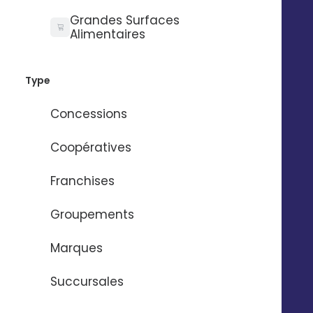
Grandes Surfaces
Alimentaires
Besoin d'aide ?
Type
Nom
*
Concessions
Coopératives
Prénom
*
Franchises
Groupements
Email
*
Marques
Numéro de téléphone
*
Succursales