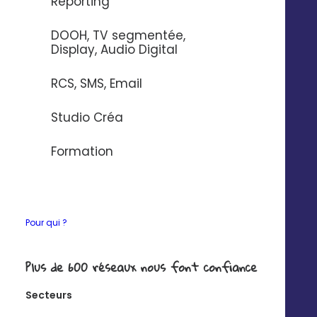
Reporting
Si vous souhaitez en savoir plus sur nos connecteurs,
DOOH, TV segmentée,
contactez-nous
.
Display, Audio Digital
RCS, SMS, Email
Studio Créa
Ce que vous pourrez
Formation
faire avec
Pour qui ?
Synchronisez vos
contacts de façon
Plus de 600 réseaux nous font confiance
unilatérale
Secteurs
Exemple : créer un contact dans