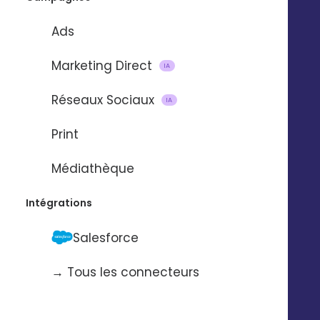
Ads
Marketing Direct
IA
Réseaux Sociaux
IA
Import et mise à jour de
Print
contacts
Médiathèque
via
Intégrations
Salesforce
Pour automatiser l’import et la mise à
jour de contacts d’une application à
→ Tous les connecteurs
l’autre.