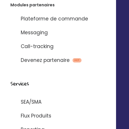
Modules partenaires
Plateforme de commande
Emails, SMS et
Messaging
messages vocaux
Call-tracking
via
Devenez partenaire
HOT
Pour automatiser l’envoi de messages
entre Digitaleo et votre application.
Services
SEA/SMA
Flux Produits
AUTOMATISER AVEC ZAPIER