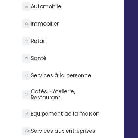
Automobile
SugarCRM lorsque ce dernier est
collecté via un formulaire Digitaleo.
Immobilier
Retail
Automatisez vos SMS,
emails et messages
Santé
vocaux
Services à la personne
Exemple : envoyer un email à un
prospect avec Digitaleo lorsque ce
Cafés, Hôtellerie,
dernier change de statut dans
Restaurant
SugarCRM.
Equipement de la maison
Services aux entreprises