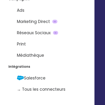
Ads
Marketing Direct
IA
Réseaux Sociaux
IA
Import et mise à jour de
Print
contacts
Médiathèque
via
Intégrations
Salesforce
Pour automatiser l’import et la mise à
jour de contacts d’une application à
→ Tous les connecteurs
l’autre.