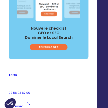
Nouvelle checklist
GEO et SEO
Dominer le Local Search
TÉLÉCHARGEZ
Tarifs
© 2025 Digitaleo | Tous droits réservés |
Mentions légales
|
Respect de
la vie privée
|
CGS
|
RGPD
FR
EN
02 56 03 67 00
DÉMO