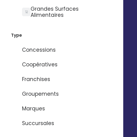
Grandes Surfaces
Alimentaires
Besoin d'aide ?
Type
Concessions
Nom
*
Coopératives
Franchises
Prénom
*
Groupements
Email
*
Marques
Succursales
Numéro de téléphone
*