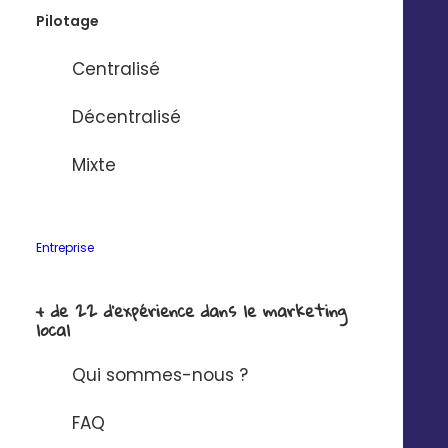
Pilotage
Nom de l'entreprise
*
Centralisé
Décentralisé
Solution à connecter à Digitaleo ?
*
Mixte
J'ai lu et j'accepte la
politique de
confidentialité Digitaleo
en matière de
Entreprise
protection des données à caractère
personnel.
+ de 22 d'expérience dans le marketing
local
Qui sommes-nous ?
FAQ