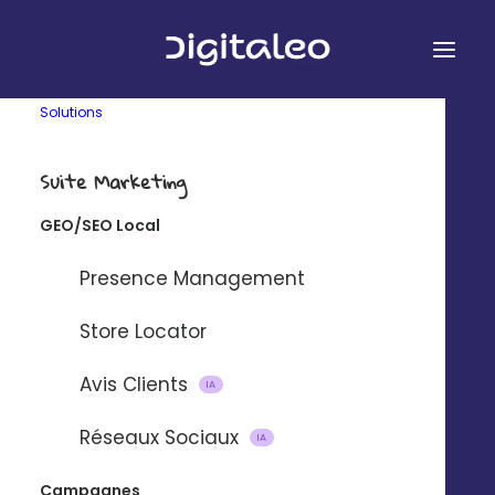
Solutions
Suite Marketing
GEO/SEO Local
&
Presence Management
Store Locator
Avis Clients
Connectez Digitaleo et SugarCRM à
IA
l’aide de notre plateforme
Réseaux Sociaux
IA
d’intégration partenaire Zapier.
Campagnes