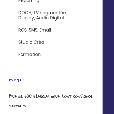
Reporting
Si vous souhaitez en savoir plus sur nos connecteurs,
DOOH, TV segmentée,
contactez-nous
.
Display, Audio Digital
RCS, SMS, Email
Studio Créa
Ce que vous pourrez
Formation
faire avec
Pour qui ?
Synchronisez vos
contacts de façon
Plus de 600 réseaux nous font confiance
unilatérale
Secteurs
Exemple : créer un contact dans