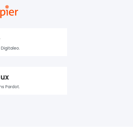
e
Digitaleo.
aux
ns Pardot.