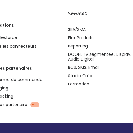
Services
rations
SEA/SMA
lesforce
Flux Produits
Reporting
s les connecteurs
DOOH, TV segmentée, Display,
Audio Digital
RCS, SMS, Email
es partenaires
Studio Créa
forme de commande
Formation
ging
racking
z partenaire
HOT