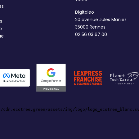
es
Digitaleo
20 avenue Jules Maniez
s
35000 Rennes
ux
02 56 03 67 00
ue