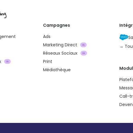
ing
Campagnes
Intég
agement
Ads
Sa
Marketing Direct
IA
→ Tou
Réseaux Sociaux
IA
x
Print
IA
Modul
Médiathèque
Plate
Messa
Call-t
Devene