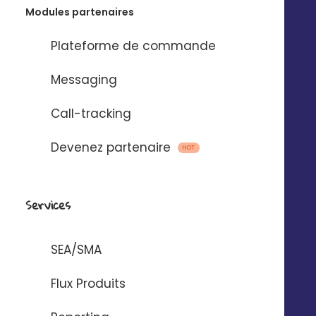
Modules partenaires
Plateforme de commande
Emails, SMS et
Messaging
messages vocaux
Call-tracking
via
Devenez partenaire
HOT
Pour automatiser l’envoi de messages
entre Digitaleo et votre application.
Services
SEA/SMA
Flux Produits
AUTOMATISER AVEC ZAPIER