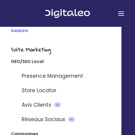
Solutions
Suite Marketing
GEO/SEO Local
&
Presence Management
Store Locator
Avis Clients
Connectez Digitaleo et Google
IA
Forms à l’aide de notre plateforme
Réseaux Sociaux
IA
d’intégration partenaire Zapier.
Campagnes