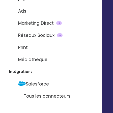
Ads
Marketing Direct
IA
Réseaux Sociaux
IA
Import et mise à jour de
Print
contacts
Médiathèque
via
Intégrations
Salesforce
Pour automatiser l’import et la mise à
jour de contacts d’une application à
→ Tous les connecteurs
l’autre.