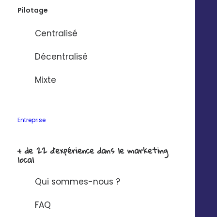
Nom de l'entreprise
*
Pilotage
Centralisé
Solution à connecter à Digitaleo ?
*
Décentralisé
Mixte
J'ai lu et j'accepte la
politique de
confidentialité Digitaleo
en matière de
protection des données à caractère
personnel.
Entreprise
+ de 22 d'expérience dans le marketing
local
Qui sommes-nous ?
FAQ