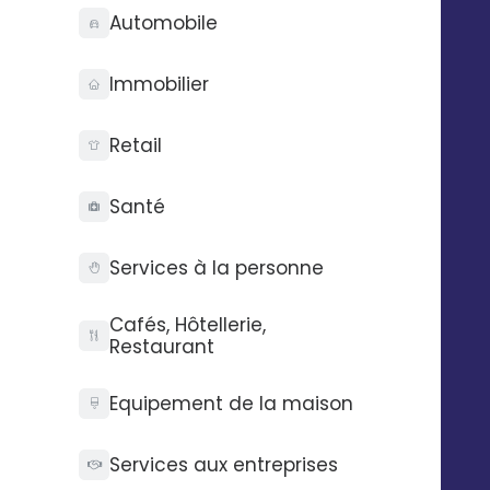
Forms est complété.
Automobile
Immobilier
Automatisez vos SMS,
Retail
emails et messages
vocaux
Santé
Exemple : envoyer un email à un
contact avec Digitaleo lorsque ce
Services à la personne
dernier complète un formulaire
Google Forms.
Cafés, Hôtellerie,
Restaurant
Equipement de la maison
Services aux entreprises