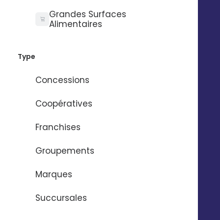
Grandes Surfaces
Alimentaires
Besoin d'aide ?
Type
Nom
*
Concessions
Coopératives
Prénom
*
Franchises
Groupements
Email
*
Marques
Numéro de téléphone
*
Succursales