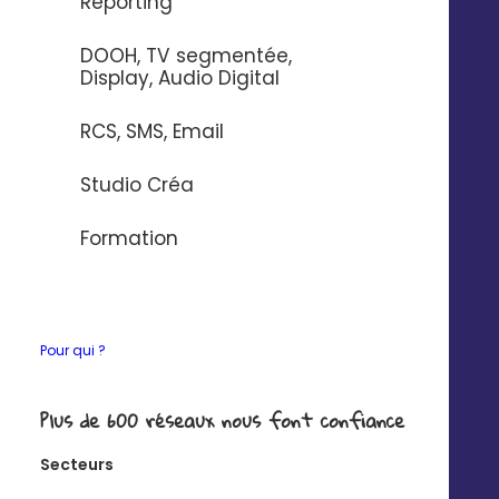
Reporting
Si vous souhaitez en savoir plus sur nos connecteurs,
DOOH, TV segmentée,
contactez-nous
.
Display, Audio Digital
RCS, SMS, Email
Ce que vous pourrez
Studio Créa
faire avec
Formation
Synchronisez vos
Pour qui ?
contacts de façon
unilatérale
Plus de 600 réseaux nous font confiance
Exemple : créer un contact dans
Secteurs
Digitaleo lorsqu'un formulaire Google