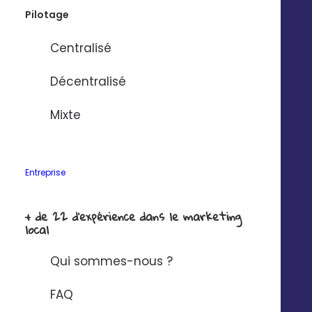
Nom de l'entreprise
*
Pilotage
Centralisé
Solution à connecter à Digitaleo ?
*
Décentralisé
Mixte
J'ai lu et j'accepte la
politique de
confidentialité Digitaleo
en matière de
protection des données à caractère
personnel.
Entreprise
+ de 22 d'expérience dans le marketing
local
Qui sommes-nous ?
FAQ