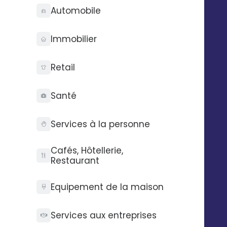
paiement accepté dans PayPal.
Automobile
Immobilier
Automatisez vos SMS,
Retail
emails et messages
vocaux
Santé
Exemple : envoyer un SMS à un client
avec Digitaleo lorsque ce dernier
Services à la personne
reçoit un remboursement effectué
avec PayPal.
Cafés, Hôtellerie,
Restaurant
Equipement de la maison
Services aux entreprises