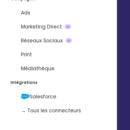
Ads
Marketing Direct
IA
Réseaux Sociaux
IA
Import et mise à jour de
Print
contacts
Médiathèque
via
Intégrations
Salesforce
Pour automatiser l’import et la mise à
jour de contacts d’une application à
→ Tous les connecteurs
l’autre.