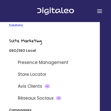
Solutions
Suite Marketing
GEO/SEO Local
&
Presence Management
Store Locator
Avis Clients
Connectez Digitaleo et PayPal à
IA
l’aide de notre plateforme
Réseaux Sociaux
IA
d’intégration partenaire Zapier.
Campagnes