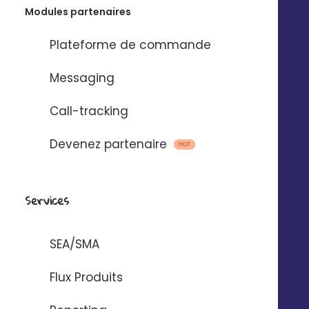
Modules partenaires
Plateforme de commande
Emails, SMS et
Messaging
messages vocaux
Call-tracking
via
Devenez partenaire
HOT
Pour automatiser l’envoi de messages
entre Digitaleo et votre application.
Services
SEA/SMA
Flux Produits
AUTOMATISER AVEC ZAPIER