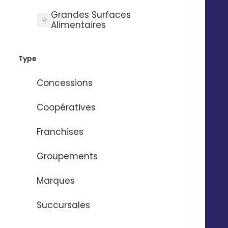
Grandes Surfaces
Alimentaires
Besoin d'aide ?
Type
Nom
*
Concessions
Coopératives
Prénom
*
Franchises
Groupements
Email
*
Marques
Numéro de téléphone
*
Succursales