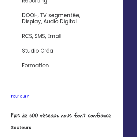
Reporting
Si vous souhaitez en savoir plus sur nos connecteurs,
DOOH, TV segmentée,
contactez-nous
.
Display, Audio Digital
RCS, SMS, Email
Ce que vous pourrez
Studio Créa
faire avec
Formation
Synchronisez vos
Pour qui ?
contacts de façon
unilatérale
Plus de 600 réseaux nous font confiance
Exemple : créer un contact dans
Secteurs
Digitaleo lorsque ce dernier réalise un