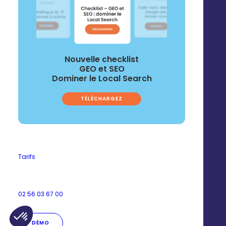
Nouvelle checklist
GEO et SEO
Dominer le Local Search
TÉLÉCHARGEZ
Tarifs
© 2025 Digitaleo | Tous droits réservés |
Mentions légales
|
Respect de
la vie privée
|
CGS
|
RGPD
FR
EN
02 56 03 67 00
DÉMO