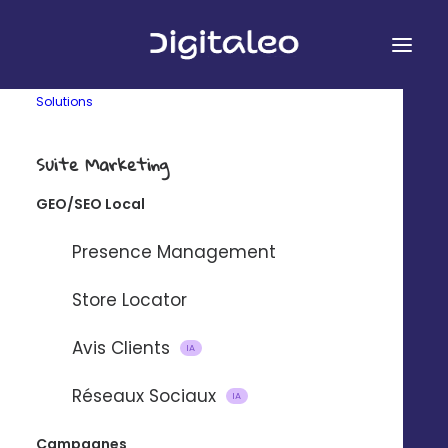
Solutions
Suite Marketing
GEO/SEO Local
&
Presence Management
Store Locator
Avis Clients
Connectez Digitaleo et Zoho CRM à
IA
l’aide de notre plateforme
Réseaux Sociaux
IA
d’intégration partenaire Zapier.
Campagnes