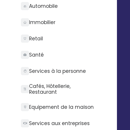
Automobile
dans Digitaleo lorsqu'il est modifié
dans Zoho CRM.
Immobilier
Retail
Automatisez vos SMS,
emails et messages
Santé
vocaux
Services à la personne
Exemple : envoyer un email à un
prospect avec Digitaleo lorsque ce
Cafés, Hôtellerie,
dernier change de statut dans Zoho
Restaurant
CRM.
Equipement de la maison
Services aux entreprises