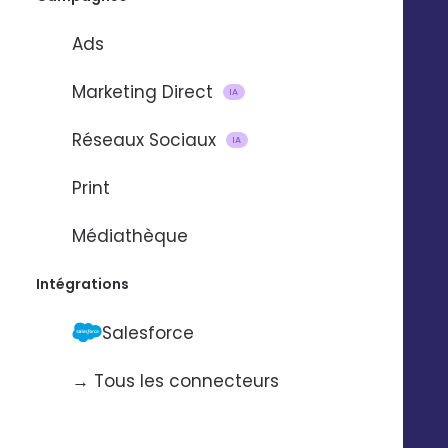
Ads
Marketing Direct
IA
Réseaux Sociaux
IA
Import et mise à jour de
Print
contacts
Médiathèque
via
Intégrations
Salesforce
Pour automatiser l’import et la mise à
jour de contacts d’une application à
→ Tous les connecteurs
l’autre.