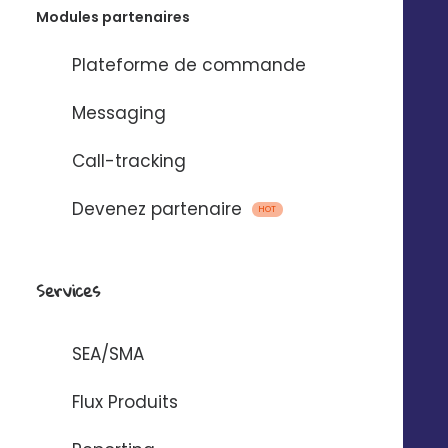
Modules partenaires
Plateforme de commande
Emails, SMS et
Messaging
messages vocaux
Call-tracking
via
Devenez partenaire
HOT
Pour automatiser l’envoi de messages
entre Digitaleo et votre application.
Services
SEA/SMA
Flux Produits
AUTOMATISER AVEC ZAPIER