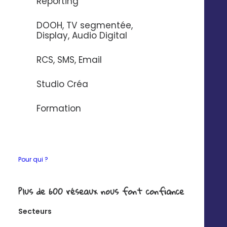
Reporting
Si vous souhaitez en savoir plus sur nos connecteurs,
DOOH, TV segmentée,
contactez-nous
.
Display, Audio Digital
RCS, SMS, Email
Studio Créa
Ce que vous pourrez
Formation
faire avec
Pour qui ?
Synchronisez vos
contacts de façon
Plus de 600 réseaux nous font confiance
unilatérale
Secteurs
Exemple : mettre à jour un contact