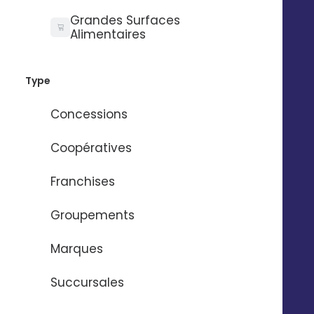
Grandes Surfaces
Alimentaires
Besoin d'aide ?
Type
Concessions
Nom
*
Coopératives
Franchises
Prénom
*
Groupements
Email
*
Marques
Succursales
Numéro de téléphone
*