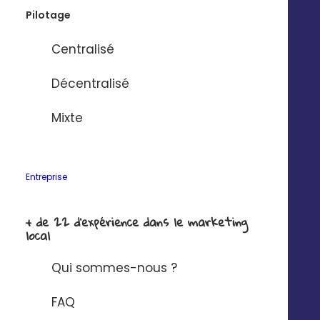
Nom de l'entreprise
*
Pilotage
Centralisé
Solution à connecter à Digitaleo ?
*
Décentralisé
Mixte
J'ai lu et j'accepte la
politique de
confidentialité Digitaleo
en matière de
protection des données à caractère
personnel.
Entreprise
+ de 22 d'expérience dans le marketing
local
Qui sommes-nous ?
FAQ