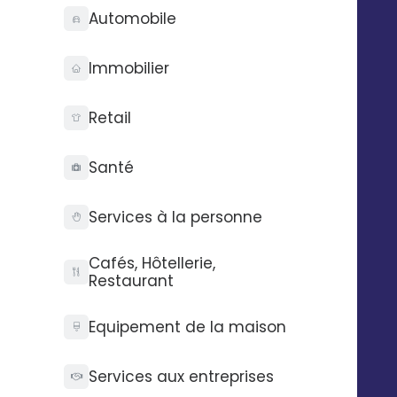
Typeform est complété.
Automobile
Immobilier
Automatisez vos SMS,
Retail
emails et messages
vocaux
Santé
Exemple : envoyer un email à un
contact avec Digitaleo lorsque ce
Services à la personne
dernier complète un formulaire
Typeform.
Cafés, Hôtellerie,
Restaurant
Equipement de la maison
Services aux entreprises