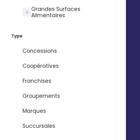
Grandes Surfaces
Alimentaires
Besoin d'aide ?
Type
Nom
*
Concessions
Coopératives
Prénom
*
Franchises
Groupements
Email
*
Marques
Numéro de téléphone
*
Succursales