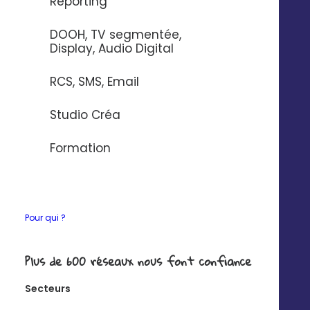
Reporting
Si vous souhaitez en savoir plus sur nos connecteurs,
DOOH, TV segmentée,
contactez-nous
.
Display, Audio Digital
RCS, SMS, Email
Ce que vous pourrez
Studio Créa
faire avec
Formation
Synchronisez vos
Pour qui ?
contacts de façon
unilatérale
Plus de 600 réseaux nous font confiance
Exemple : créer un contact dans
Secteurs
Digitaleo lorsqu'un formulaire