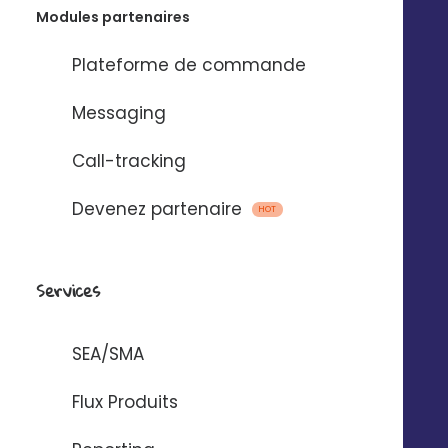
Modules partenaires
Plateforme de commande
Emails, SMS et
Messaging
messages vocaux
Call-tracking
via
Devenez partenaire
HOT
Pour automatiser l’envoi de messages
entre Digitaleo et votre application.
Services
SEA/SMA
Flux Produits
AUTOMATISER AVEC ZAPIER