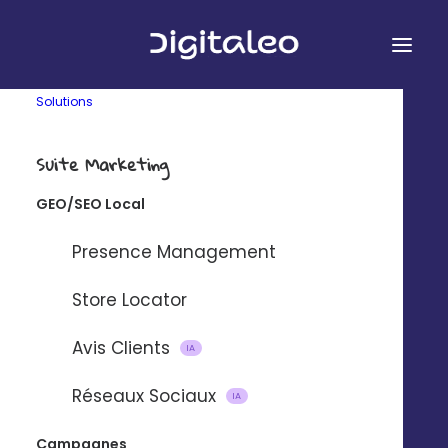
Solutions
Suite Marketing
GEO/SEO Local
&
Presence Management
Store Locator
Avis Clients
Connectez Digitaleo et Typeform à
IA
l’aide de notre plateforme
Réseaux Sociaux
IA
d’intégration partenaire Zapier.
Campagnes