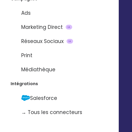
Ads
Marketing Direct
IA
Réseaux Sociaux
IA
Import et mise à jour de
Print
contacts
Médiathèque
via
Intégrations
Salesforce
Pour automatiser l’import et la mise à
jour de contacts d’une application à
→ Tous les connecteurs
l’autre.