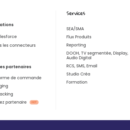
Services
rations
SEA/SMA
lesforce
Flux Produits
Reporting
s les connecteurs
DOOH, TV segmentée, Display,
Audio Digital
RCS, SMS, Email
es partenaires
Studio Créa
forme de commande
Formation
ging
racking
z partenaire
HOT