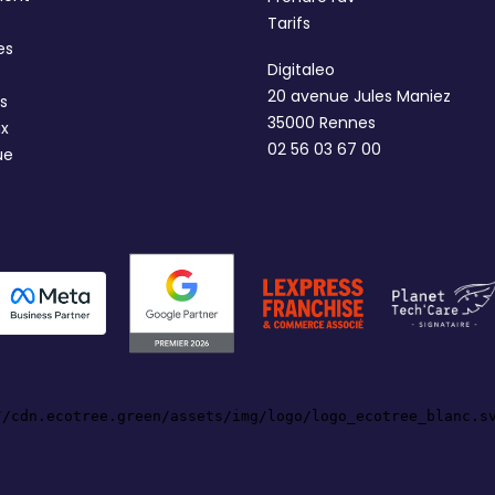
Tarifs
es
Digitaleo
20 avenue Jules Maniez
s
35000 Rennes
ux
02 56 03 67 00
ue