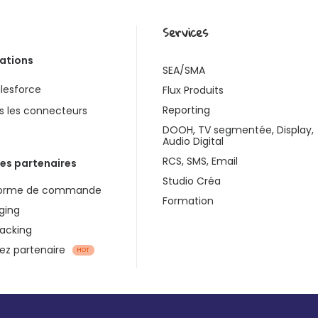
Services
rations
SEA/SMA
lesforce
Flux Produits
Reporting
s les connecteurs
DOOH, TV segmentée, Display,
Audio Digital
RCS, SMS, Email
es partenaires
Studio Créa
forme de commande
Formation
ging
racking
z partenaire
HOT