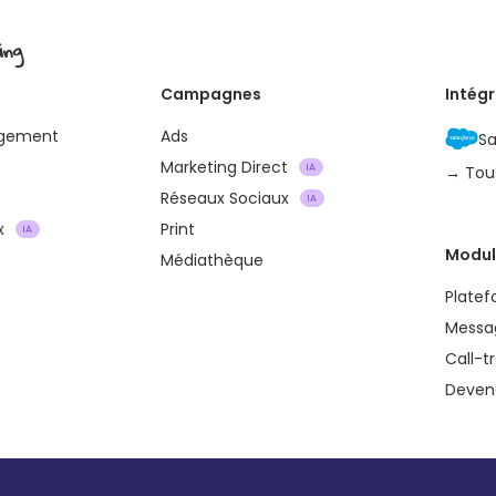
ing
Campagnes
Intég
agement
Ads
Sa
Marketing Direct
IA
→ Tou
Réseaux Sociaux
IA
x
Print
IA
Modul
Médiathèque
Plate
Messa
Call-t
Devene