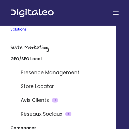
Solutions
Suite Marketing
GEO/SEO Local
Presence Management
Store Locator
Technologie
Entreprise
Audit gratuit
Qui sommes-nous ?
Avis Clients
IA
API Digitaleo
FAQ
API d’envois
Recrutement
Réseaux Sociaux
IA
API d’intégration
RSE
Connecteurs
Partenaires
Campagnes