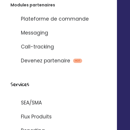
Modules partenaires
Plateforme de commande
Messaging
Call-tracking
Devenez partenaire
HOT
Services
SEA/SMA
Flux Produits
© 2025 Digitaleo | Tous droits réservés |
Mentions légales
|
Respect de
la vie privée
|
CGS
|
RGPD