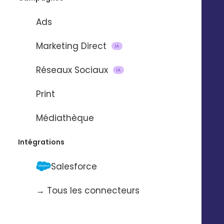
Service support
Presse
Nos vidéos
Ads
Nos locaux
La Fabrique
Marketing Direct
IA
Contactez-nous
Pilotez Digitaleo
Réseaux Sociaux
IA
depuis votre
Abonnez-vous à la
smartphone
Print
newsBetter
Formulaire de contact
Médiathèque
Prendre rdv
Tarifs
Intégrations
Digitaleo
Salesforce
20 avenue Jules Maniez
Suivez-nous
35000 Rennes
→ Tous les connecteurs
02 56 03 67 00