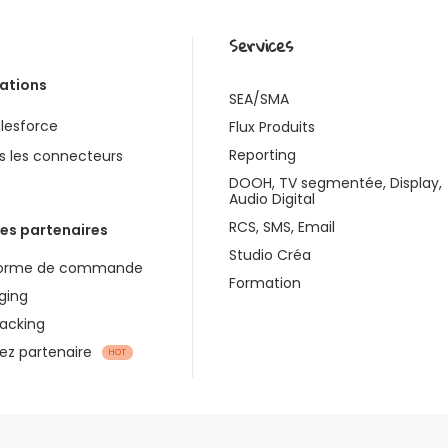
Services
rations
SEA/SMA
lesforce
Flux Produits
Reporting
s les connecteurs
DOOH, TV segmentée, Display,
Audio Digital
RCS, SMS, Email
es partenaires
Studio Créa
forme de commande
Formation
ging
racking
z partenaire
HOT