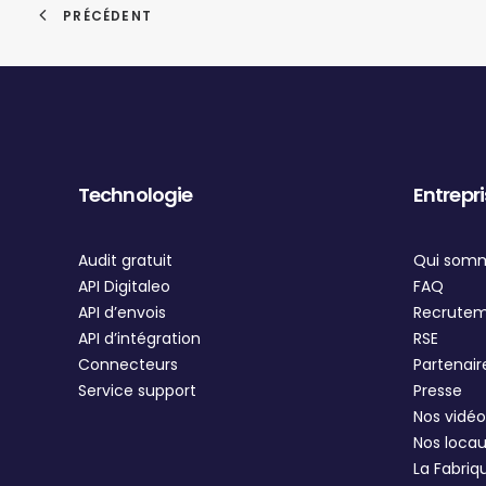
PRÉCÉDENT
Technologie
Entrepr
Audit gratuit
Qui som
API Digitaleo
FAQ
API d’envois
Recrute
API d’intégration
RSE
Connecteurs
Partenair
Service support
Presse
Nos vidéo
Nos loca
La Fabriq