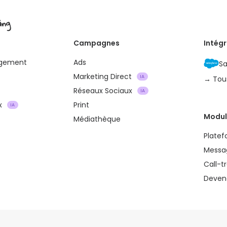
ing
Campagnes
Intég
agement
Ads
Sa
Marketing Direct
IA
→ Tou
Réseaux Sociaux
IA
x
Print
IA
Modul
Médiathèque
Plate
Messa
Call-t
Devene