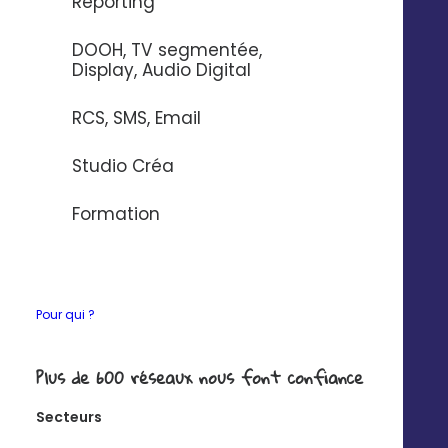
Reporting
DOOH, TV segmentée,
Display, Audio Digital
RCS, SMS, Email
Publicité géolocalisée
Studio Créa
Déployez des publicités géolocalisées
en fonction de vos zones de
Formation
chalandise et de la localisation de
vos prospects.
Pour qui ?
Plus de 600 réseaux nous font confiance
Mesurez vos
Secteurs