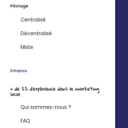
Pilotage
les zones de chalandise de vos points de
vente pour inciter les consommateurs à
Centralisé
venir vous rendre visite.
Décentralisé
DEMANDER UNE DÉMO
Mixte
Entreprise
+ de 22 d'expérience dans le marketing
Contextualisez vos
local
publicités pour générez
Qui sommes-nous ?
plus de trafic vers vos
points de vente
FAQ