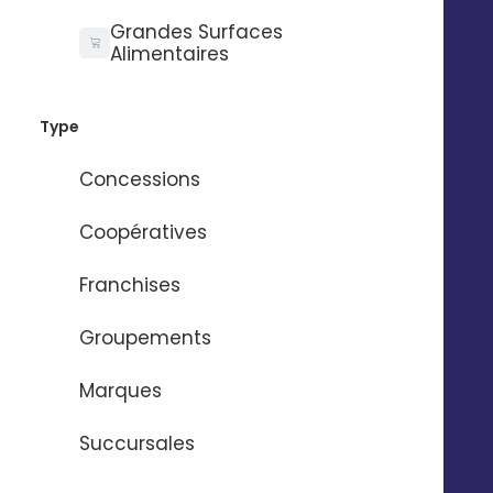
Grandes Surfaces
Alimentaires
Type
Concessions
Coopératives
Franchises
Groupements
Déployez et gérez toutes
vos campagnes drive to
Marques
store avec un seul outil
Succursales
Générez des publicités géolocalisées dans