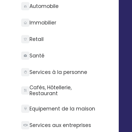
performances
Automobile
Analysez rapidement les
Immobilier
performances de vos campagnes
drive to store grâce à un tableau de
bord simplifié et intuitif.
Retail
Santé
Services à la personne
UNE DÉMO 
Cafés, Hôtellerie,
Restaurant
Equipement de la maison
Services aux entreprises