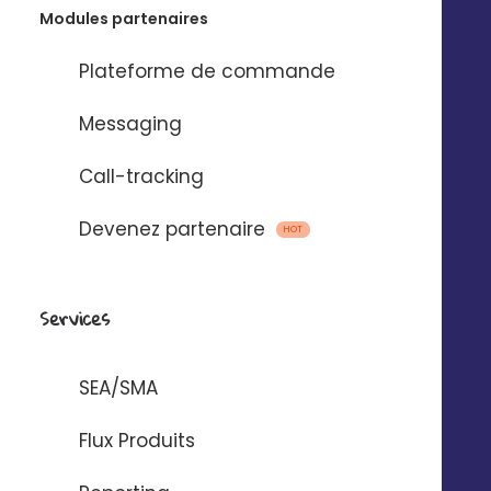
Modules partenaires
Le drive-to-store
Plateforme de commande
avec Digitaleo
Messaging
Call-tracking
Devenez partenaire
HOT
Services
Générez du trafic en
magasin
SEA/SMA
Tous les leviers marketing réunis pour
inciter les mobinautes à se rendre
Flux Produits
dans vos établissements.