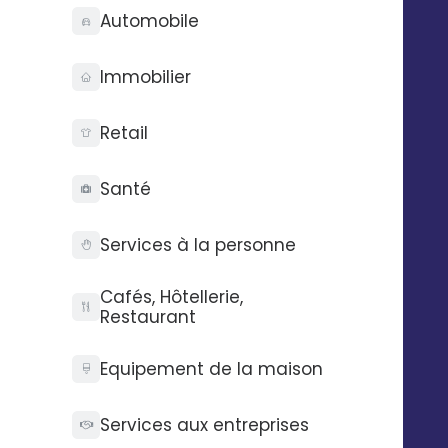
Quels bénéfices ?
Automobile
Immobilier
Retail
Image de marque
Santé
Maîtrisez votre image et diminuez les risques
juridiques
Services à la personne
Cafés, Hôtellerie,
Restaurant
Gain de temps
Equipement de la maison
Moins de temps passé dans la vérification des
campagnes de vos établissements
Services aux entreprises