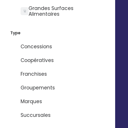
Grandes Surfaces
Alimentaires
Accompagnement
Type
Donnez de l'autonomie à vos établissements de
manière progressive
Concessions
Coopératives
Franchises
Découvrez d'autres
fonctionnalités qui facilitent
Groupements
le quotidien des équipes
Marques
marketing
Succursales