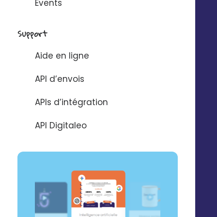
Events
l'authentification grâce à un lien SSO
En savoir plus
Support
Aide en ligne
API d’envois
APIs d’intégration
Des modules à la
API Digitaleo
carte pour gérer
tout votre
marketing local
DÉCOUVRIR LA PLATEFORME 