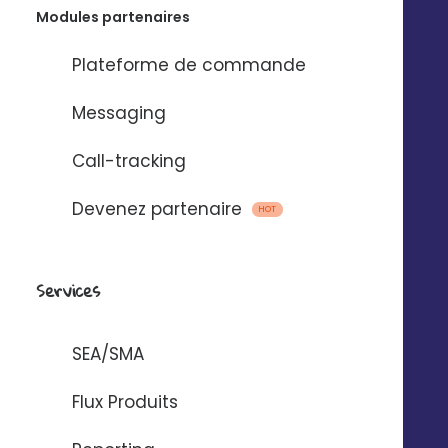
Modules partenaires
Plateforme de commande
Messaging
Call-tracking
Comment ça marche ?
Devenez partenaire
HOT
Services
Vous êtes notifié par email lorsqu’une
SEA/SMA
nouvelle campagne doit être vérifiée
Flux Produits