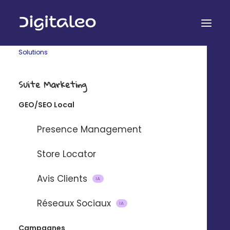
Solutions
Suite Marketing
GEO/SEO Local
PROCESS DE VALIDATION
Presence Management
Maximisez votre
Store Locator
image
en vérifiant les
Avis Clients
IA
communications
Réseaux Sociaux
IA
de vos affiliés avant leur publication
Campagnes