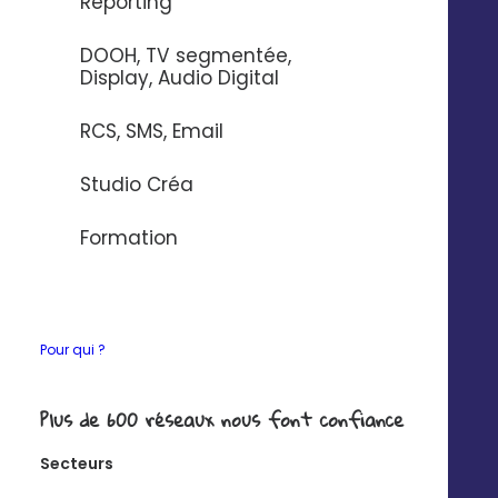
Reporting
DOOH, TV segmentée,
Display, Audio Digital
Vous vérifiez la campagne et faites vos
RCS, SMS, Email
suggestions à vos affiliés
Studio Créa
Formation
L’affilié en local est notifié, fait ses
Pour qui ?
modifications et envoi sa campagne
Plus de 600 réseaux nous font confiance
Secteurs