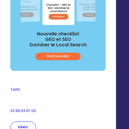
Nouvelle checklist
GEO et SEO
Dominer le Local Search
TÉLÉCHARGEZ
Tarifs
+ de 600 réseaux nous font
confiance
02 56 03 67 00
Votre réussite est notre priorité : bénéficiez d’un
DÉMO
accompagnement sur mesure et du savoir-faire de