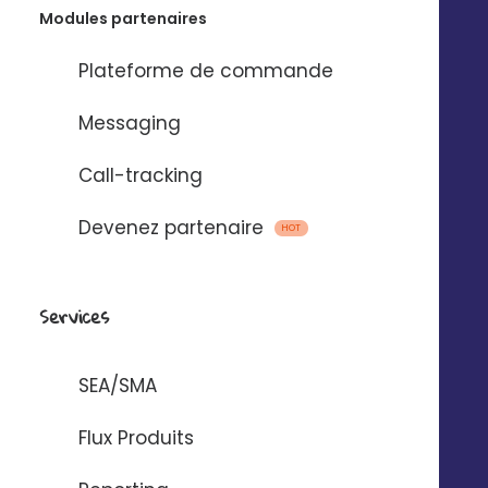
Modules partenaires
Plateforme de commande
Messaging
Call-tracking
Devenez partenaire
HOT
Services
SEA/SMA
Flux Produits
© 2025 Digitaleo | Tous droits réservés |
Mentions légales
|
Respect de
la vie privée
|
CGS
|
RGPD