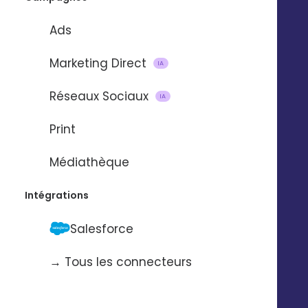
Service support
Presse
Nos vidéos
Ads
Nos locaux
La Fabrique
Marketing Direct
IA
Contactez-nous
Pilotez Digitaleo
Réseaux Sociaux
IA
depuis votre
Abonnez-vous à la
smartphone
Print
newsBetter
Formulaire de contact
Médiathèque
Prendre rdv
Tarifs
Intégrations
Digitaleo
Salesforce
20 avenue Jules Maniez
Suivez-nous
35000 Rennes
→ Tous les connecteurs
02 56 03 67 00