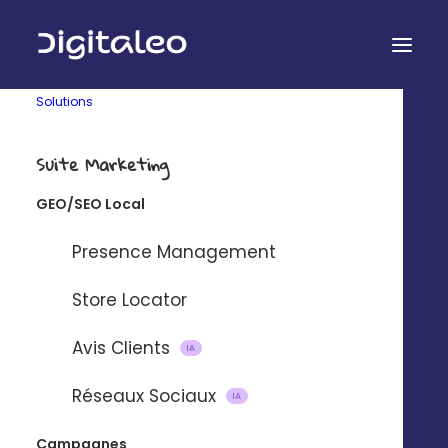
Solutions
Suite Marketing
GEO/SEO Local
Presence Management
Store Locator
Technologie
Entreprise
Audit gratuit
Qui sommes-nous ?
Avis Clients
IA
API Digitaleo
FAQ
API d’envois
Recrutement
Réseaux Sociaux
IA
API d’intégration
RSE
Connecteurs
Partenaires
Campagnes