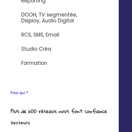
Reporting
DOOH, TV segmentée,
Display, Audio Digital
Modération des
RCS, SMS, Email
commentaires
Studio Créa
Centralisez tous vos messages entrants et
Formation
répondez aux commentaires directement
depuis la boite de réception Digitaleo.
Pour qui ?
Plus de 600 réseaux nous font confiance
KPI réseaux sociaux
Secteurs
Suivez et mesurez vos indicateurs de