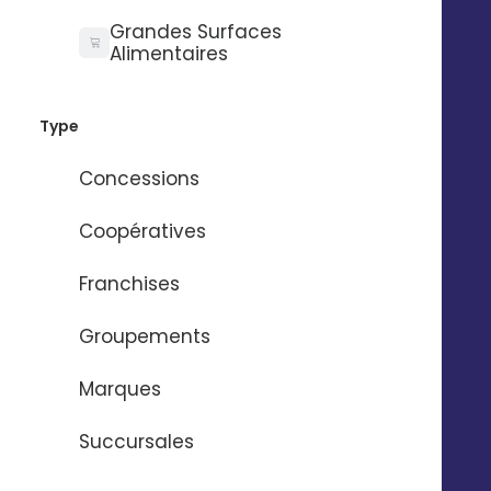
Grandes Surfaces
Alimentaires
Type
Concessions
Coopératives
Franchises
Facilitez la gestion des
réseaux sociaux
Groupements
Marques
Centralisez ou décentralisez la gestion de vos
réseaux sociaux dans une seule et même
Succursales
plateforme.