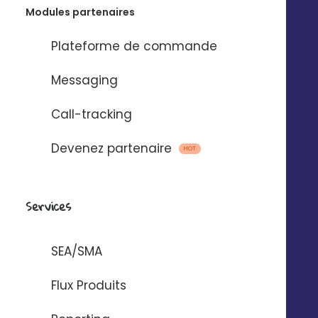
Modules partenaires
Le social to store avec
Plateforme de commande
Digitaleo
Messaging
Call-tracking
Devenez partenaire
HOT
Programmation des posts
Services
Programmez du contenu pour vos
communautés locales sur les principaux
SEA/SMA
réseaux sociaux (Facebook, Instagram et
LinkedIn).
Flux Produits