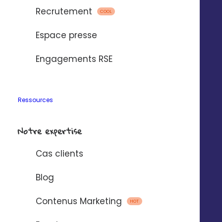
Développez votre visibilité locale et gérez facilement
Recrutement
COOL
toutes les pages Lieux Facebook et Instagram de
votre marque ou de votre réseau d’enseigne grâce à
Espace presse
notre plateforme Meta Partner.
Engagements RSE
Confiez la gestion des pages Lieux Facebook à vos
points de vente en toute autonomie.
Ressources
EN SAVOIR PLUS
Notre expertise
Cas clients
Blog
Contenus Marketing
HOT