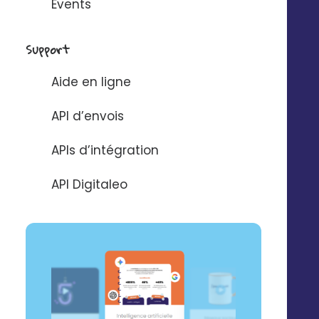
Events
Partagez avec vos
établissements
des
Support
conseils pour faire la
différence avec leurs
Aide en ligne
stories Facebook et
Instagram
, afin de
API d’envois
créer des contenus
authentiques et
APIs d’intégration
engageants.
API Digitaleo
Remplissez le
formulaire, on se
charge de la
personnalisation et
vous recevez la
checklist sous 5 jours
ouvrés !