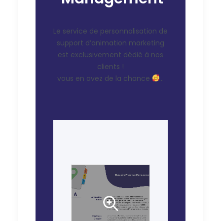
Le service de personnalisation de
support d’animation marketing
est exclusivement dédié à nos
clients !
vous en avez de la chance
…