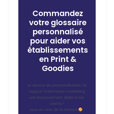
Commandez
votre glossaire
personnalisé
pour aider vos
établissements
en Print &
Goodies
Le service de personnalisation de
support d’animation marketing
est exclusivement dédié à nos
clients !
vous en avez de la chance
…