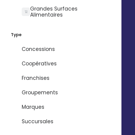
Grandes Surfaces
Alimentaires
Une question ? Contactez le
studio créa :
crea@digitaleo.com
Type
Concessions
Coopératives
TOUS LES CONTENUS 
Franchises
PERSONNALISABLES
Groupements
Marques
by Lucie Lethuc
Succursales