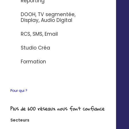
Reporting
Remplissez le
DOOH, TV segmentée,
formulaire, on se
Display, Audio Digital
charge de la
personnalisation et
RCS, SMS, Email
vous recevez la
checklist sous 5 jours
Studio Créa
ouvrés !
Formation
Pour qui ?
Plus de 600 réseaux nous font confiance
Secteurs