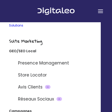
Solutions
Suite Marketing
Checklist SEO GEO
GEO/SEO Local
Presence Management
Store Locator
Avis Clients
IA
Commandez
Réseaux Sociaux
IA
votre checklist
personnalisée
Campagnes