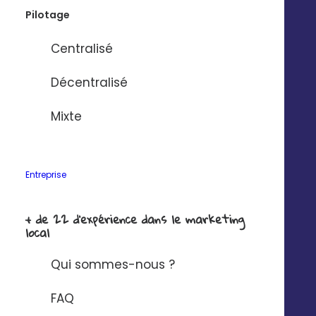
Pilotage
Checklist Story
Centralisé
Décentralisé
Mixte
Commandez
Entreprise
votre checklist
personnalisée
+ de 22 d'expérience dans le marketing
local
pour des
Qui sommes-nous ?
pages locales
animées
FAQ