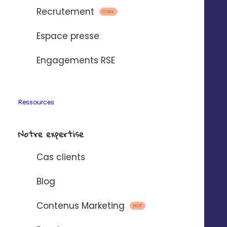
Recrutement
COOL
Le service de personnalisation de
support d’animation marketing
Espace presse
est exclusivement dédié à nos
clients !
Engagements RSE
vous en avez de la chance
…
Ressources
Notre expertise
Cas clients
Blog
Contenus Marketing
HOT