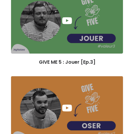
GIVE ME 5 : Jouer [Ep.3]