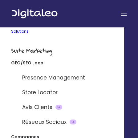
Solutions
Suite Marketing
43 secondes pour découvrir
GEO/SEO Local
Digitaleo
Presence Management
Store Locator
Avis Clients
IA
Réseaux Sociaux
IA
Campagnes