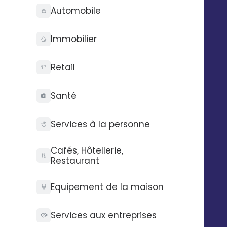
Automobile
Immobilier
Technologie
Entreprise
Audit gratuit
Qui sommes-nous ?
Retail
API Digitaleo
FAQ
API d’envois
Recrutement
Santé
API d’intégration
RSE
Connecteurs
Partenaires
Service support
Presse
Services à la personne
Nos vidéos
Nos locaux
Cafés, Hôtellerie,
La Fabrique
Restaurant
Equipement de la maison
Contactez-nous
Pilotez Digitaleo
depuis votre
Abonnez-vous à la
smartphone
Services aux entreprises
newsBetter