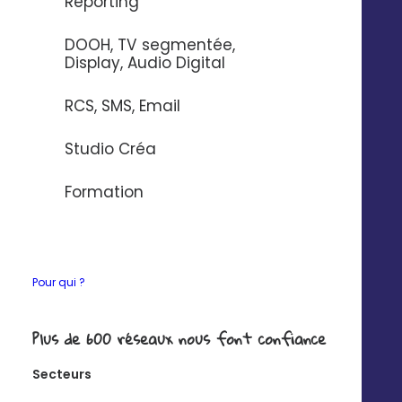
Reporting
en terme de commandes sur un
DOOH, TV segmentée,
weekend de portes ouvertes. »
Display, Audio Digital
RCS, SMS, Email
Janna Kocheliaeva
Spécialiste Digital, Web et CRM
Studio Créa
Département Communication & Digital
Formation
Client : Mazda
Secteur d'activité : Automobile
Pour qui ?
UN DEVIS, UN DEVIS ^^
Plus de 600 réseaux nous font confiance
Secteurs