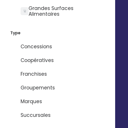
Formulaire de contact
Grandes Surfaces
Prendre rdv
Alimentaires
Tarifs
Digitaleo
Type
20 avenue Jules Maniez
Suivez-nous
35000 Rennes
Concessions
02 56 03 67 00
Coopératives
Franchises
Groupements
Marques
Succursales