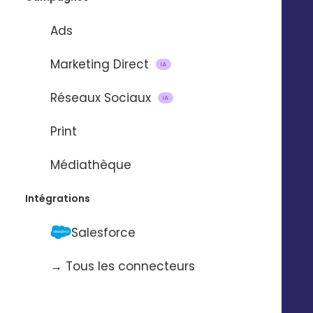
Ads
Marketing Direct
IA
Réseaux Sociaux
IA
CAS CLIENTS
Print
Médiathèque
Intégrations
Salesforce
Création de posts
pour les réseaux
→ Tous les connecteurs
sociaux des