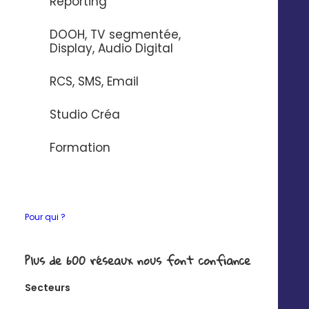
Reporting
mieux !! »
Aurélien Delpy, Les demoiselles du
DOOH, TV segmentée,
téléphone à Brive
Display, Audio Digital
RCS, SMS, Email
CONTACTEZ-NOUS
Studio Créa
Formation
Pour qui ?
Plus de 600 réseaux nous font confiance
Secteurs