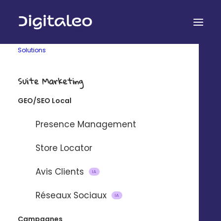
Solutions
Suite Marketing
GEO/SEO Local
Presence Management
Cas clients express
Store Locator
Un objectif, une réponse
Avis Clients
IA
Réseaux Sociaux
IA
Campagnes