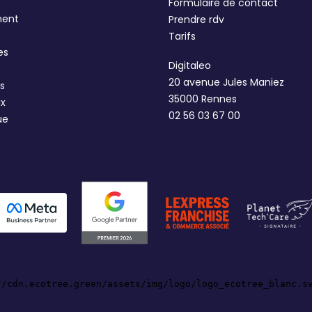
Formulaire de contact
ment
Prendre rdv
Tarifs
es
Digitaleo
20 avenue Jules Maniez
s
35000 Rennes
ux
02 56 03 67 00
ue