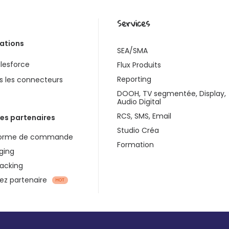
Services
rations
SEA/SMA
lesforce
Flux Produits
Reporting
s les connecteurs
DOOH, TV segmentée, Display,
Audio Digital
RCS, SMS, Email
es partenaires
Studio Créa
forme de commande
Formation
ging
racking
z partenaire
HOT