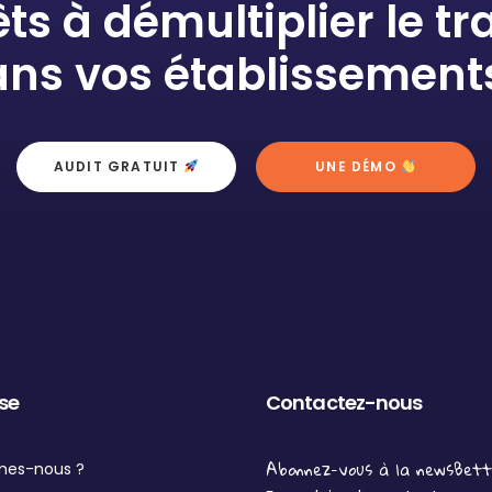
êts à démultiplier le tra
ns vos établissement
AUDIT GRATUIT 
UNE DÉMO 
ise
Contactez-nous
Abonnez-vous à la newsBet
mes-nous ?