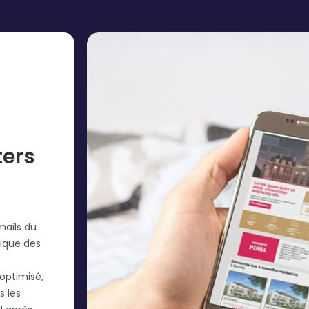
ters
mails du
ique des
 optimisé,
s les