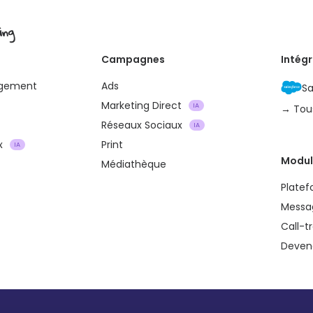
ing
Campagnes
Intég
agement
Ads
Sa
Marketing Direct
IA
→ Tou
Réseaux Sociaux
IA
x
Print
IA
Modul
Médiathèque
Plate
Messa
Call-t
Devene