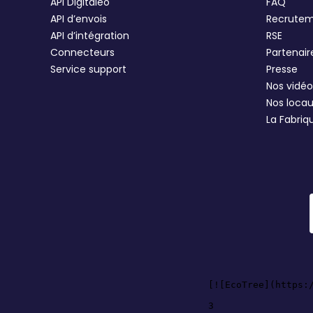
API Digitaleo
FAQ
API d’envois
Recrute
API d’intégration
RSE
Connecteurs
Partenair
Service support
Presse
Nos vidéo
Nos loca
La Fabriq