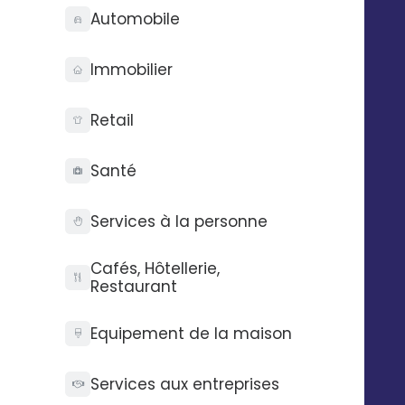
API d’envois
Recrutement
Automobile
API d’intégration
RSE
Connecteurs
Partenaires
Immobilier
Service support
Presse
Nos vidéos
Retail
Nos locaux
La Fabrique
Santé
Contactez-nous
Pilotez Digitaleo
Services à la personne
depuis votre
Abonnez-vous à la
smartphone
newsBetter
Cafés, Hôtellerie,
Formulaire de contact
Restaurant
Prendre rdv
Tarifs
Equipement de la maison
Digitaleo
20 avenue Jules Maniez
Suivez-nous
Services aux entreprises
35000 Rennes