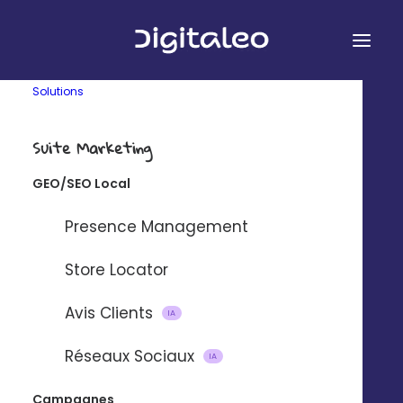
Solutions
L'histoire du SMS
Suite Marketing
À quand remonte le tout premier SMS
GEO/SEO Local
émis ? Qui a inventé le concept ?
Presence Management
Store Locator
Avis Clients
IA
Réseaux Sociaux
IA
Campagnes