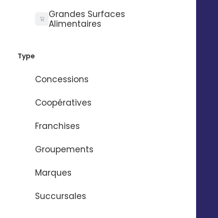
groupé a pris de l’essor. De nos jours, certaines
Grandes Surfaces
entreprises en ont fait leur atout principal. Toujours
Alimentaires
d’après les chiffres de l’ACERP, 143 milliards de SMS
commerciaux ont été envoyés en 2011. L’utilisation du
SMS ne se restreint pas à des fins publicitaires. Les
Type
sociétés vont plus loin que le simple message
promotionnel. Face à des consommateurs qui
Concessions
changent et qui redéfinissent un nouveau rapport
avec les marques, ces dernières font du SMS
Coopératives
marketing avec d’autres objectifs en tête.
Franchises
Le premier est la notification client. En effet, il est
extrêmement bien perçu aujourd’hui de recevoir un
Groupements
message de sa marque qui informe d’un événement,
quel qu’il soit : ouverture exceptionnelle, fermeture
Marques
exceptionnelle, rappel de rdv, véhicule prêt… D’après
une étude de la MMA (Marketing Mobile Association)
Succursales
de 2016, 72% des consommateurs jugent les SMS
informationnels comme utiles voire très utiles.