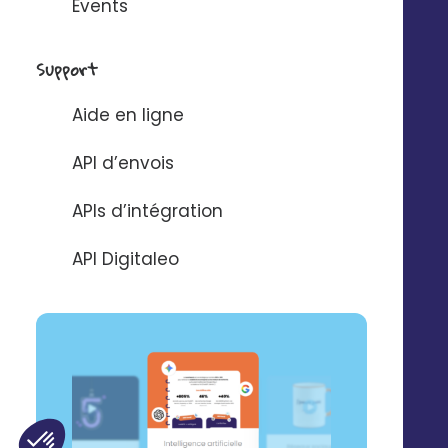
Events
Support
Aide en ligne
API d’envois
APIs d’intégration
API Digitaleo
© 2025 Digitaleo | Tous droits réservés |
Mentions légales
|
Respect de
la vie privée
|
CGS
|
RGPD
FR