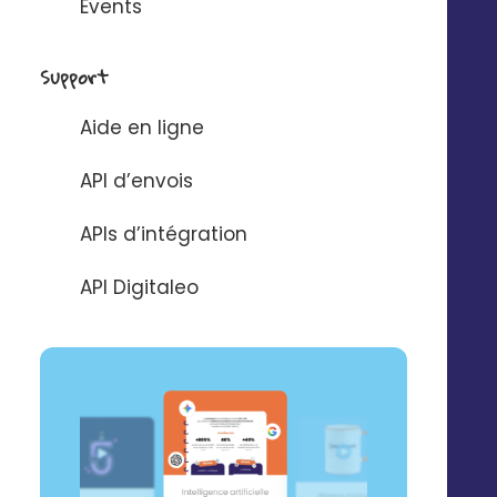
Events
35000 Rennes
02 56 03 67 00
Support
Aide en ligne
API d’envois
APIs d’intégration
API Digitaleo