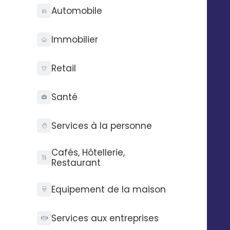
serveurs doivent notamment être dotés de
Automobile
systèmes de protection qui assurent l’inviolabilité des
données privées.
Immobilier
Des solutions de marketing multicanal cohérentes
:
pour être en phase avec la réglementation en
Retail
vigueur, les messages doivent répondre à des règles
précises, comme l’envoi exclusif à des destinataires
Santé
opt-in, la présence d’un lien de désabonnement via
email pour l’internaute ou la disponibilité d’un rapport
Services à la personne
sur
les taux d’ouvertures, de clics ou de bounce
des
campagnes d’emailing.
Cafés, Hôtellerie,
Restaurant
Des backups programmés :
en réalisant une
sauvegarde quotidienne sur un site externe, le
prestataire vous garantit que vos données les plus
Equipement de la maison
récentes seront toujours disponibles.
Services aux entreprises