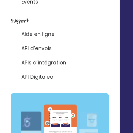
Events
+
20
k
Support
utilisateurs bénéficient d’un accompagnement dans
notre plateforme
Aide en ligne
API d’envois
47
APIs d’intégration
c’est notre score NPS
API Digitaleo