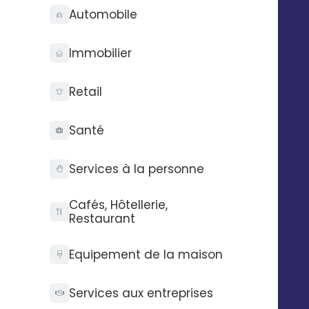
Responsable Customer Success
Automobile
Immobilier
LIRE L'ARTICLE
Retail
Santé
Services à la personne
Conseils marketing
Cafés, Hôtellerie,
Restaurant
Vous et votre réseau avez accès en permanence à
une bibliothèque de connaissance qui vous
Equipement de la maison
permettra d’améliorer vos communications.
Services aux entreprises