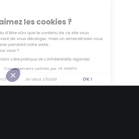
Hey,
Vous aimez les cookies ?
On a attendu d'être sûrs que le contenu de ce site vous
intéresse avant de vous déranger, mais on aimerait bien vous
accompagner pendant votre visite...
C'est OK pour vous ?
Nous respectons votre politique de confidentialité, regardez
Consentements certifiés par
Non merci
Je veux choisir
OK !
Axeptio consent
Plateforme de Gestion du Consentement : Personnalisez vos Options
Notre plateforme vous permet d'adapter et de gérer vos paramètres de 