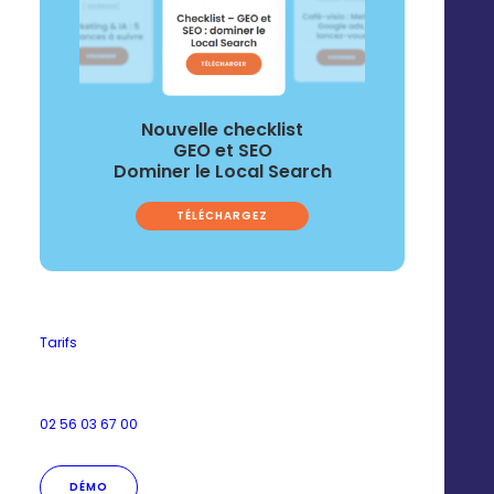
Nos
contenus
marketing
Cas clients
Webinars
Nouvelle checklist
Checklists
GEO et SEO
Dominer le Local Search
Livres blancs
TÉLÉCHARGEZ
TOUS NOS CONTENUS
Tarifs
02 56 03 67 00
SUCCESS STORY
BUT booste l’impact de
DÉMO