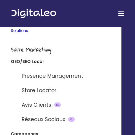
Solutions
Suite Marketing
GEO/SEO Local
Des équipes dédiées à
Presence Management
l'accompagnement
Store Locator
et la formation de vos
établissements
Avis Clients
IA
Réseaux Sociaux
IA
Campagnes