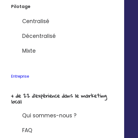
Pilotage
Centralisé
Décentralisé
Mixte
Entreprise
+ de 22 d'expérience dans le marketing
local
Nos
experts
vous
accompagnent
Qui sommes-nous ?
FAQ