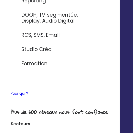
Bienvenue à la Digitaleo
Reporting
Academy
DOOH, TV segmentée,
Display, Audio Digital
RCS, SMS, Email
Studio Créa
Formation
Nous connaissons les problématiques liées
au
déploiement d’un nouvel outil
et nous
Pour qui ?
revendiquons un
ancrage local
: c’est la
combinaison parfaite pour une
conduite du
Plus de 600 réseaux nous font confiance
changement réussie
.
Secteurs
Jennifer Picot,