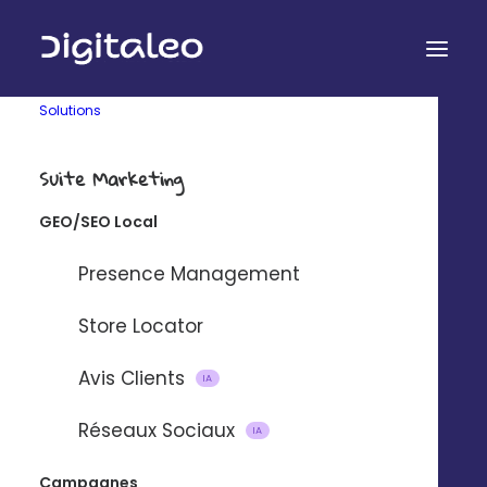
Solutions
CAS CLIENT
Suite Marketing
Plus de 700 ventes
GEO/SEO Local
ont déjà été réalisées
Presence Management
grâce aux
campagnes
Store Locator
marketing
Avis Clients
IA
Réseaux Sociaux
IA
Campagnes