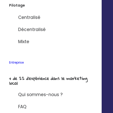
Pilotage
Centralisé
Décentralisé
Mixte
Technologie
Entreprise
Audit gratuit
Qui sommes-nous ?
Entreprise
API Digitaleo
FAQ
API d’envois
Recrutement
API d’intégration
RSE
+ de 22 d'expérience dans le marketing
local
Connecteurs
Partenaires
Service support
Presse
Qui sommes-nous ?
Nos vidéos
Nos locaux
FAQ
La Fabrique