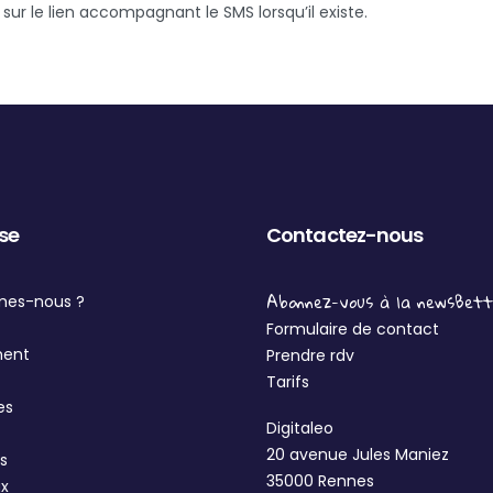
sur le lien accompagnant le SMS lorsqu’il existe.
ise
Contactez-nous
Abonnez-vous à la newsBet
mes-nous ?
Formulaire de contact
ment
Prendre rdv
Tarifs
es
Digitaleo
20 avenue Jules Maniez
s
35000 Rennes
ux