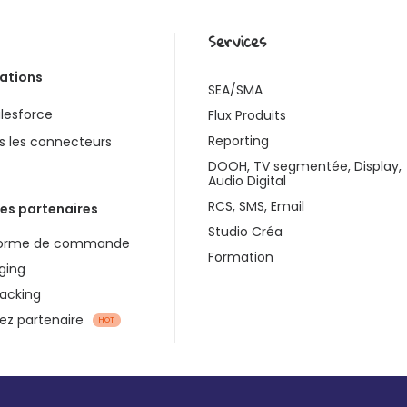
Services
rations
SEA/SMA
lesforce
Flux Produits
Reporting
s les connecteurs
DOOH, TV segmentée, Display,
Audio Digital
RCS, SMS, Email
es partenaires
Studio Créa
forme de commande
Formation
ging
racking
z partenaire
HOT