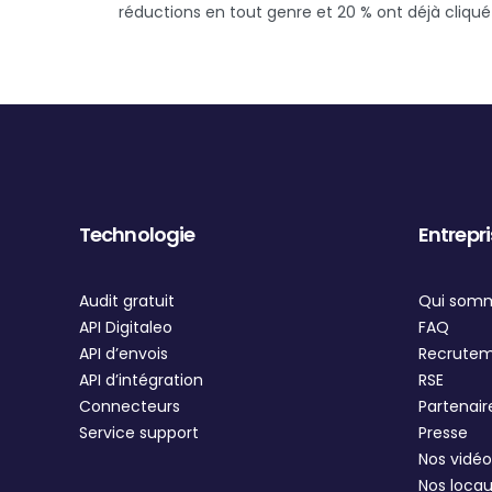
réductions en tout genre et 20 % ont déjà cliqué 
Technologie
Entrepr
Audit gratuit
Qui som
API Digitaleo
FAQ
API d’envois
Recrute
API d’intégration
RSE
Connecteurs
Partenair
Service support
Presse
Nos vidéo
Nos loca