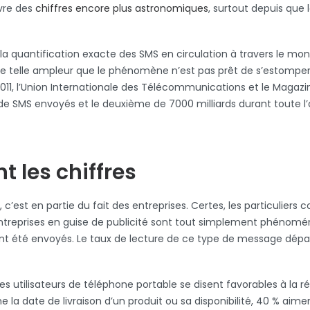
uvre des
chiffres encore plus astronomiques
, surtout depuis que 
 (la quantification exacte des SMS en circulation à travers le mo
s une telle ampleur que le phénomène n’est pas prêt de s’estompe
011, l’Union Internationale des Télécommunications et le Magaz
ds de SMS envoyés et le deuxième de 7000 milliards durant toute l
t les chiffres
s, c’est en partie du fait des entreprises. Certes, les particuli
ntreprises en guise de publicité sont tout simplement phénoménau
es ont été envoyés. Le taux de lecture de ce type de message dép
des utilisateurs de téléphone portable se disent favorables à la r
la date de livraison d’un produit ou sa disponibilité, 40 % aime