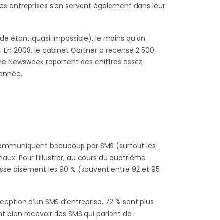
les entreprises s’en servent également dans leur
nde étant quasi impossible), le moins qu’on
r. En 2008, le cabinet Gartner a recensé 2 500
ine Newsweek raportent des chiffres assez
’année.
ers communiquent beaucoup par SMS (surtout les
x. Pour l’illustrer, au cours du quatrième
asse aisément les 90 % (souvent entre 92 et 95
éception d’un SMS d’entreprise, 72 % sont plus
nt bien recevoir des SMS qui parlent de