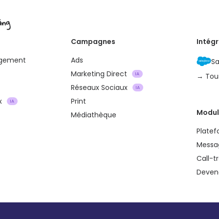
ing
Campagnes
Intég
agement
Ads
Sa
Marketing Direct
IA
→ Tou
Réseaux Sociaux
IA
x
Print
IA
Modul
Médiathèque
Plate
Messa
Call-t
Devene