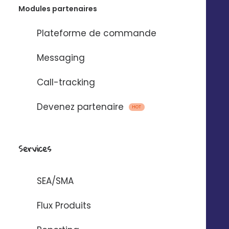
Modules partenaires
Contactez-nous
Pilotez Digitaleo
depuis votre
Abonnez-vous à la
Plateforme de commande
smartphone
newsBetter
Messaging
Formulaire de contact
Prendre rdv
Call-tracking
Tarifs
Digitaleo
Devenez partenaire
HOT
20 avenue Jules Maniez
Suivez-nous
35000 Rennes
02 56 03 67 00
Services
SEA/SMA
Flux Produits