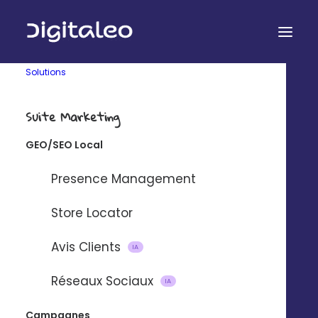
Solutions
Suite Marketing
Ressources – Blog
GEO/SEO Local
24 SEPTEMBRE 2019
|
BY
SEBRIOT
Presence Management
Blog
Store Locator
Retrouvez l’ensemble de nos articles et actualités
Digitaleo.
Avis Clients
IA
Réseaux Sociaux
IA
Campagnes