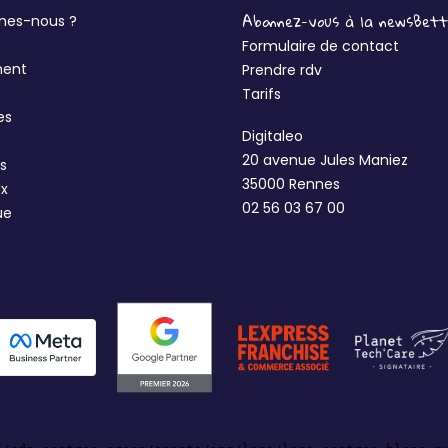
Abonnez-vous à la newsBet
mes-nous ?
Formulaire de contact
ment
Prendre rdv
Tarifs
es
Digitaleo
20 avenue Jules Maniez
s
35000 Rennes
ux
02 56 03 67 00
ue