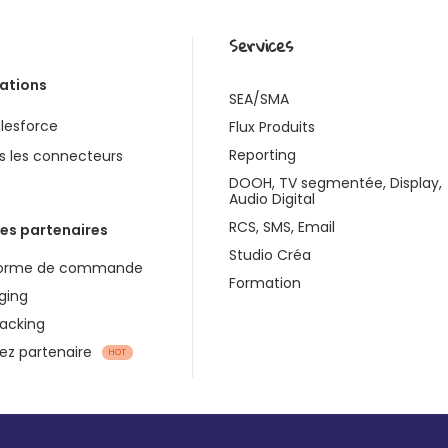
Services
rations
SEA/SMA
lesforce
Flux Produits
Reporting
s les connecteurs
DOOH, TV segmentée, Display,
Audio Digital
RCS, SMS, Email
es partenaires
Studio Créa
forme de commande
Formation
ging
racking
z partenaire
HOT