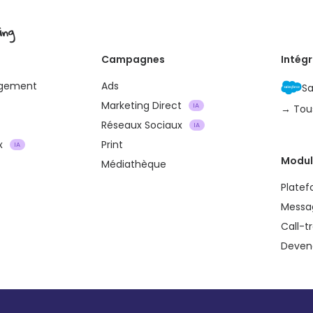
ing
Campagnes
Intég
agement
Ads
Sa
Marketing Direct
IA
→ Tou
Réseaux Sociaux
IA
x
Print
IA
Modul
Médiathèque
Plate
Messa
Call-t
Devene