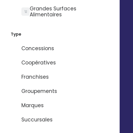
depuis votre
Abonnez-vous à la
Grandes Surfaces
smartphone
Alimentaires
newsBetter
Formulaire de contact
Prendre rdv
Type
Tarifs
Concessions
Digitaleo
20 avenue Jules Maniez
Suivez-nous
Coopératives
35000 Rennes
02 56 03 67 00
Franchises
Groupements
Marques
Succursales