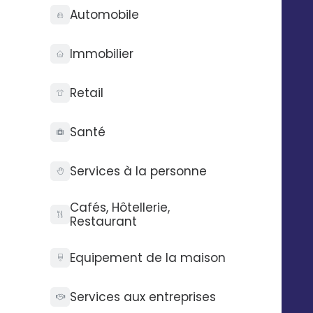
Automobile
Immobilier
Retail
Technologie
Entreprise
Santé
Audit gratuit
Qui sommes-nous ?
API Digitaleo
FAQ
API d’envois
Recrutement
Services à la personne
API d’intégration
RSE
Connecteurs
Partenaires
Cafés, Hôtellerie,
Service support
Presse
Restaurant
Nos vidéos
Nos locaux
Equipement de la maison
La Fabrique
Services aux entreprises
Contactez-nous
Pilotez Digitaleo