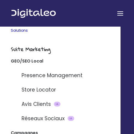
Solutions
Suite Marketing
GEO/SEO Local
Presence Management
Store Locator
Technologie
Entreprise
Audit gratuit
Qui sommes-nous ?
Avis Clients
IA
API Digitaleo
FAQ
API d’envois
Recrutement
Réseaux Sociaux
IA
API d’intégration
RSE
Connecteurs
Partenaires
Campagnes