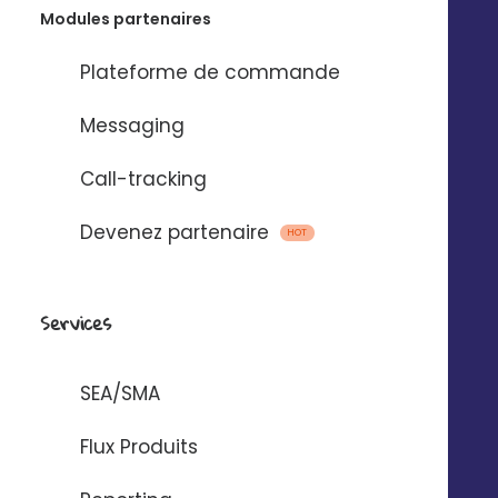
Modules partenaires
Plateforme de commande
Messaging
Call-tracking
Devenez partenaire
HOT
Services
SEA/SMA
Flux Produits
© 2025 Digitaleo | Tous droits réservés |
Mentions légales
|
Respect de
la vie privée
|
CGS
|
RGPD