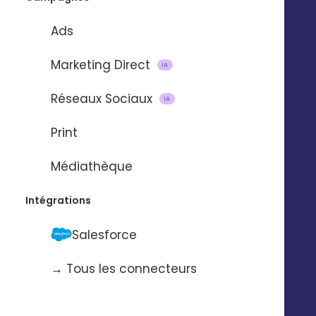
Service support
Presse
Nos vidéos
Ads
Nos locaux
La Fabrique
Marketing Direct
IA
Contactez-nous
Pilotez Digitaleo
Réseaux Sociaux
IA
depuis votre
Abonnez-vous à la
smartphone
Print
newsBetter
Formulaire de contact
Médiathèque
Prendre rdv
Tarifs
Intégrations
Digitaleo
Salesforce
20 avenue Jules Maniez
Suivez-nous
35000 Rennes
→ Tous les connecteurs
02 56 03 67 00