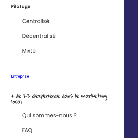
Pilotage
[ WEBINAR]
Centralisé
[Meta x Digitaleo]
Creative is the new
Décentralisé
targeting : 3 piliers pour
performer en local sur
Meta Ads
Mixte
VISIONNER
Entreprise
+ de 22 d'expérience dans le marketing
local
Qui sommes-nous ?
FAQ