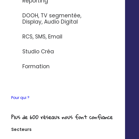
Reporting
DISPLAY, AUDIO DIGITAL
DOOH, TV segmentée,
MESSAGING
Display, Audio Digital
RCS, SMS, Email
Studio Créa
Formation
Pour qui ?
Plus de 600 réseaux nous font confiance
Réseaux sociaux
Secteurs