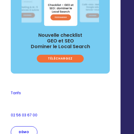
Nouvelle checklist
GEO et SEO
[ WEBINAR]
Dominer le Local Search
De l’e-reputation à l’IA-
TÉLÉCHARGEZ
reputation : contrôlez ce
que les IA disent de vous
Tarifs
VISIONNER
02 56 03 67 00
DÉMO