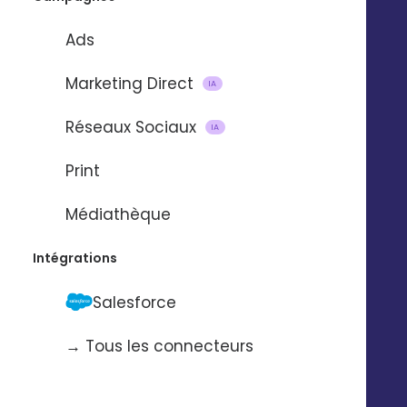
Ads
Marketing Direct
IA
Thématique
Réseaux Sociaux
TOUT
IA
Print
[ WEBINAR]
Médiathèque
[ CAS CLIENTS ]
Intégrations
INTELLIGENCE
ARTIFICIELLE
Salesforce
→ Tous les connecteurs
PRESENCE
MANAGEMENT