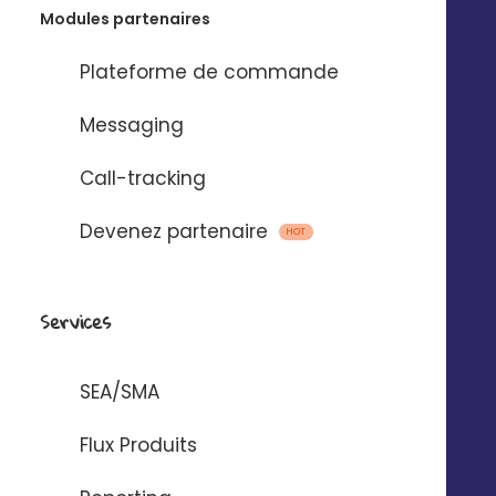
STORE LOCATOR
Modules partenaires
Plateforme de commande
AVIS CLIENTS
Messaging
RÉSEAUX SOCIAUX
Call-tracking
ADS
Devenez partenaire
HOT
MARKETING
DIRECT
Services
PRINT
SEA/SMA
DIGITAL ASSET
MANAGEMENT
Flux Produits
DOOH, TV SEGMENTÉE,