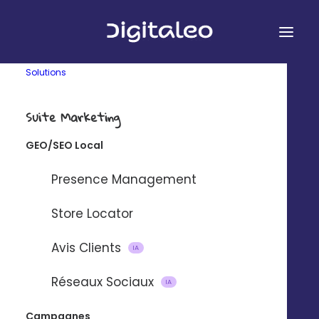
Solutions
Suite Marketing
Contenus Marketing
GEO/SEO Local
Presence Management
CONTENUS MARKETING
Store Locator
Des conseils
qui se lisent, se
Avis Clients
IA
regardent
Réseaux Sociaux
IA
et à appliquer
Campagnes