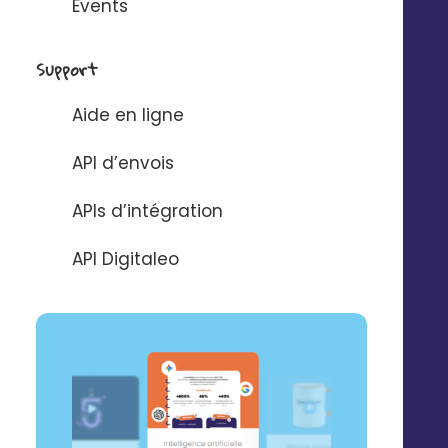
Events
Support
[ WEBINAR]
Aide en ligne
Equipement de la
API d’envois
maison : les leviers
marketing et IA qui
APIs d’intégration
performent en 2026
API Digitaleo
VISIONNER