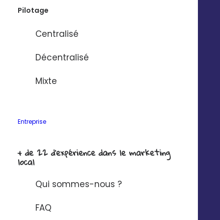
soutenue que les concessionnaires auto.
Pilotage
Mesurez toujours votre taux d’ouverture des emails
Centralisé
et faites des tests pour déterminer les éléments qui
séduisent le plus vos destinataires. Pour les
Décentralisé
rapprocher un peu plus de l’acte d’achat du service
ou du produit que vous commercialisez, vous devez
Mixte
également
obtenir un taux de clics très élevé.
Entreprise
+ de 22 d'expérience dans le marketing
local
Technologie
Entreprise
Qui sommes-nous ?
Audit gratuit
Qui sommes-nous ?
API Digitaleo
FAQ
FAQ
API d’envois
Recrutement