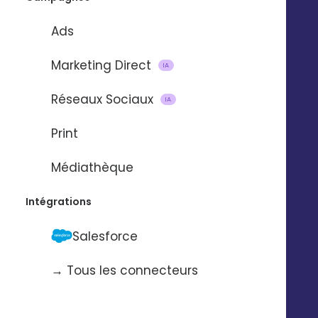
Service support
Presse
Nos vidéos
Ads
Nos locaux
La Fabrique
Marketing Direct
IA
Contactez-nous
Pilotez Digitaleo
Réseaux Sociaux
IA
depuis votre
Abonnez-vous à la
smartphone
Print
newsBetter
Formulaire de contact
Médiathèque
Prendre rdv
Tarifs
Intégrations
Digitaleo
Salesforce
20 avenue Jules Maniez
Suivez-nous
35000 Rennes
→ Tous les connecteurs
02 56 03 67 00