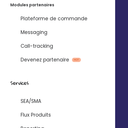
Modules partenaires
Plateforme de commande
Messaging
Call-tracking
Devenez partenaire
HOT
Services
SEA/SMA
Flux Produits
© 2025 Digitaleo | Tous droits réservés |
Mentions légales
|
Respect de
la vie privée
|
CGS
|
RGPD