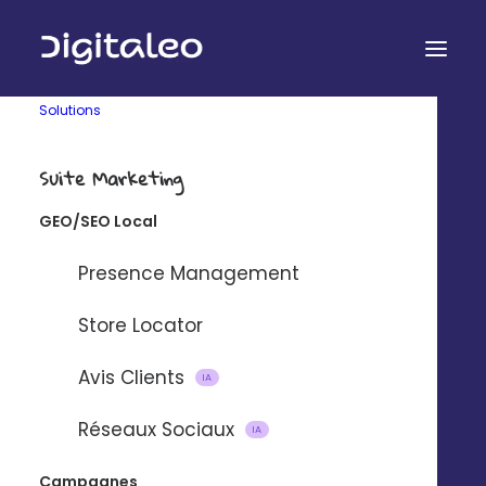
Solutions
Suite Marketing
GEO/SEO Local
Presence Management
Store Locator
Technologie
Entreprise
Audit gratuit
Qui sommes-nous ?
Avis Clients
IA
API Digitaleo
FAQ
API d’envois
Recrutement
Réseaux Sociaux
IA
API d’intégration
RSE
Connecteurs
Partenaires
Campagnes