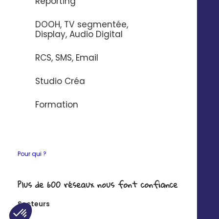
Reporting
DOOH, TV segmentée,
Display, Audio Digital
RCS, SMS, Email
Studio Créa
Formation
Pour qui ?
© 2025 Digitaleo | Tous droits réservés |
Mentions légales
|
Respect de
la vie privée
|
CGS
|
RGPD
Plus de 600 réseaux nous font confiance
FR
Secteurs