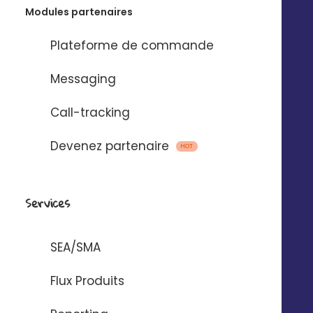
Modules partenaires
Plateforme de commande
Messaging
Call-tracking
Devenez partenaire
HOT
Services
SEA/SMA
Flux Produits
© 2025 Digitaleo | Tous droits réservés |
Mentions légales
|
Respect de
la vie privée
|
CGS
|
RGPD