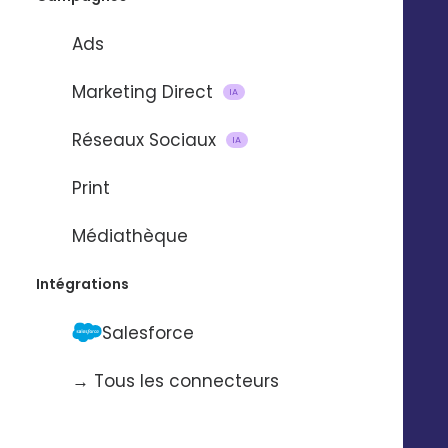
Service support
Presse
Nos vidéos
Ads
Nos locaux
La Fabrique
Marketing Direct
IA
Contactez-nous
Pilotez Digitaleo
Réseaux Sociaux
IA
depuis votre
Abonnez-vous à la
smartphone
Print
newsBetter
Formulaire de contact
Médiathèque
Prendre rdv
Tarifs
Intégrations
Digitaleo
Salesforce
20 avenue Jules Maniez
Suivez-nous
35000 Rennes
→ Tous les connecteurs
02 56 03 67 00