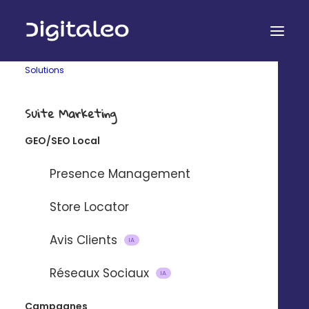
Solutions
Suite Marketing
GEO/SEO Local
Presence Management
Store Locator
Technologie
Entreprise
Audit gratuit
Qui sommes-nous ?
Avis Clients
IA
API Digitaleo
FAQ
API d’envois
Recrutement
Réseaux Sociaux
IA
API d’intégration
RSE
Connecteurs
Partenaires
Campagnes