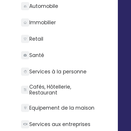
Automobile
Immobilier
Retail
Technologie
Entreprise
Santé
Audit gratuit
Qui sommes-nous ?
API Digitaleo
FAQ
Services à la personne
API d’envois
Recrutement
API d’intégration
RSE
Cafés, Hôtellerie,
Connecteurs
Partenaires
Restaurant
Service support
Presse
Nos vidéos
Equipement de la maison
Nos locaux
La Fabrique
Services aux entreprises