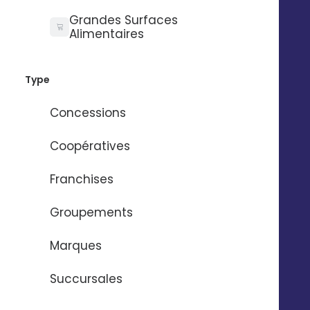
Contactez-nous
Pilotez Digitaleo
Grandes Surfaces
depuis votre
Alimentaires
Abonnez-vous à la
smartphone
newsBetter
Formulaire de contact
Type
Prendre rdv
Tarifs
Concessions
Digitaleo
Coopératives
20 avenue Jules Maniez
Suivez-nous
35000 Rennes
Franchises
02 56 03 67 00
Groupements
Marques
Succursales