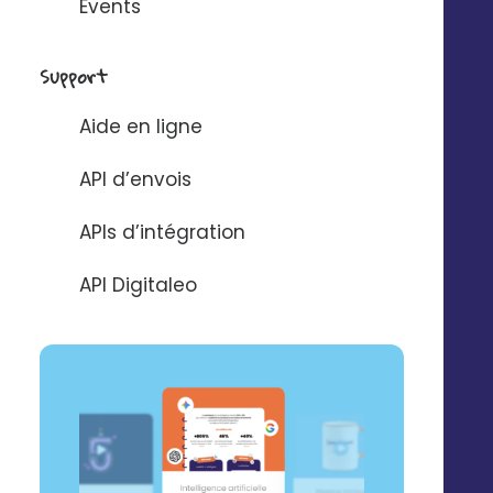
Events
API d’intégration
RSE
Connecteurs
Partenaires
Service support
Presse
Support
Nos vidéos
Nos locaux
Aide en ligne
La Fabrique
API d’envois
Contactez-nous
Pilotez Digitaleo
APIs d’intégration
depuis votre
Abonnez-vous à la
smartphone
newsBetter
API Digitaleo
Formulaire de contact
Prendre rdv
Tarifs
Digitaleo
20 avenue Jules Maniez
Suivez-nous
35000 Rennes
02 56 03 67 00