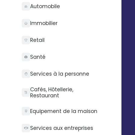
API Digitaleo
FAQ
Automobile
API d’envois
Recrutement
API d’intégration
RSE
Immobilier
Connecteurs
Partenaires
Service support
Presse
Nos vidéos
Retail
Nos locaux
La Fabrique
Santé
Contactez-nous
Pilotez Digitaleo
Services à la personne
depuis votre
Abonnez-vous à la
smartphone
newsBetter
Cafés, Hôtellerie,
Restaurant
Formulaire de contact
Prendre rdv
Tarifs
Equipement de la maison
Digitaleo
Services aux entreprises
20 avenue Jules Maniez
Suivez-nous